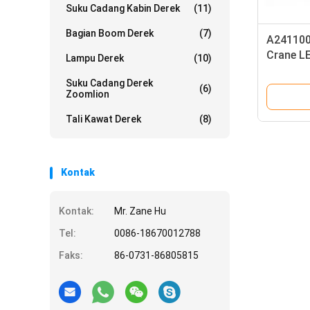
Suku Cadang Kabin Derek
(11)
Bagian Boom Derek
(7)
A241100
Crane L
Lampu Derek
(10)
H03Y02
Suku Cadang Derek
(6)
Zoomlion
Tali Kawat Derek
(8)
Kontak
Kontak:
Mr. Zane Hu
Tel:
0086-18670012788
Faks:
86-0731-86805815