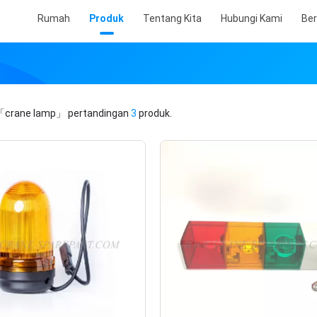
Rumah
Produk
Tentang Kita
Hubungi Kami
Ber
「crane lamp」
pertandingan
3
produk.