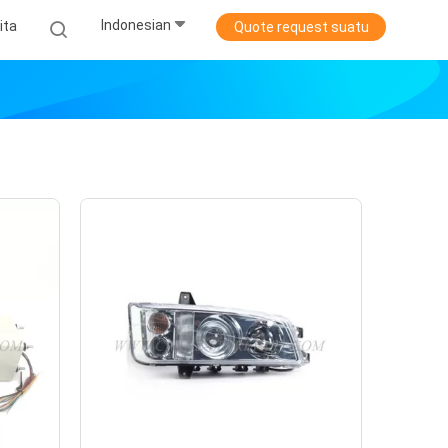
Indonesian
ita
Quote request suatu