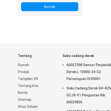
Kontak
Tentang
Suku cadang derek
Rumah
60027398 Sensor Perpinda
Produk
Derek L-10000-24-C2
Tampilan VR
Persetujuan IOS9001
Tentang kita
Suku Cadang Derek GH-KZ
Berita
GCJX-V1 Penguatan Rib
Sitemap
60029826
Situs Seluler