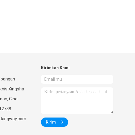
Kirimkan Kami
mbangan
knis Xingsha
nan, Cina
12788
-kingway.com
Kirim