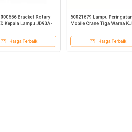
000656 Bracket Rotary
60021679 Lampu Peringata
ED Kepala Lampu JD90A-
Mobile Crane Tiga Warna KJ
4
302-RYG
Harga Terbaik
Harga Terbaik