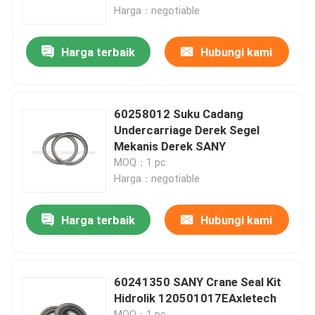
Harga：negotiable
Wisata pabrik
Harga terbaik
Hubungi kami
Kontrol kualitas
60258012 Suku Cadang
Hubungi kami
Undercarriage Derek Segel
Mekanis Derek SANY
MOQ：1 pc
Berita
Harga：negotiable
Quote request suatu
Harga terbaik
Hubungi kami
Suku cadang derek
60241350 SANY Crane Seal Kit
Hidrolik 120501017EAxletech
Suku Cadang Listrik Derek
MOQ：1 pc