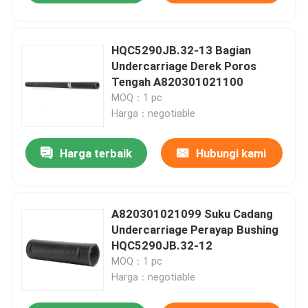
HQC5290JB.32-13 Bagian
Undercarriage Derek Poros
Tengah A820301021100
MOQ：1 pc
Harga：negotiable
Harga terbaik
Hubungi kami
A820301021099 Suku Cadang
Undercarriage Perayap Bushing
HQC5290JB.32-12
MOQ：1 pc
Harga：negotiable