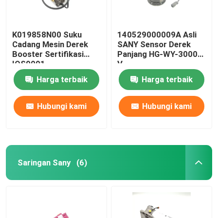
K019858N00 Suku
140529000009A Asli
Cadang Mesin Derek
SANY Sensor Derek
Booster Sertifikasi
Panjang HG-WY-3000-
IOS9001
V
Harga terbaik
Harga terbaik
Hubungi kami
Hubungi kami
Saringan Sany
(6)