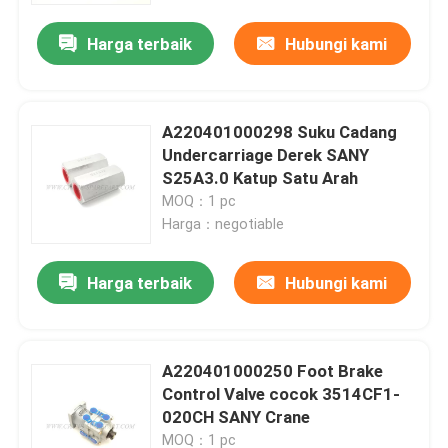
Harga terbaik
Hubungi kami
A220401000298 Suku Cadang
Undercarriage Derek SANY
S25A3.0 Katup Satu Arah
MOQ：1 pc
Harga：negotiable
Harga terbaik
Hubungi kami
Rumah
A220401000250 Foot Brake
Produk
Control Valve cocok 3514CF1-
020CH SANY Crane
Tentang kita
MOQ：1 pc