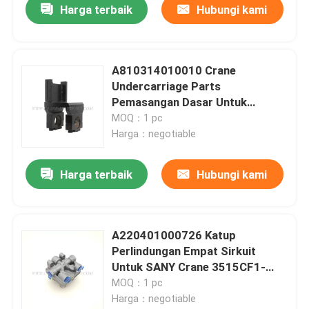
Harga terbaik
Hubungi kami
A810314010010 Crane
Undercarriage Parts
Pemasangan Dasar Untuk
HQC5420J.32.5A
MOQ：1 pc
Harga：negotiable
Harga terbaik
Hubungi kami
A220401000726 Katup
Perlindungan Empat Sirkuit
Untuk SANY Crane 3515CF1-
010C
MOQ：1 pc
Harga：negotiable