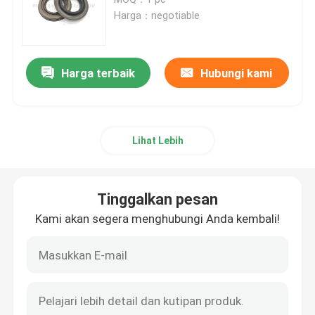
Harga：negotiable
Suku Cadang Derek Hidrolik
Harga terbaik
Hubungi kami
Suku Cadang Undercarriage Derek
Suku Cadang Mesin Derek
Lihat Lebih
Saringan Sany
Tinggalkan pesan
Suku Cadang Kabin Derek
Kami akan segera menghubungi Anda kembali!
Bagian Boom Derek
Lampu Derek