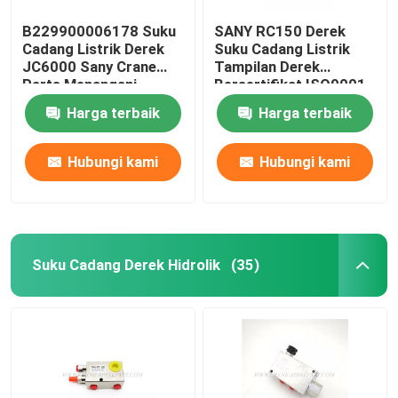
B229900006178 Suku
SANY RC150 Derek
Cadang Listrik Derek
Suku Cadang Listrik
JC6000 Sany Crane
Tampilan Derek
Parts Menangani
Bersertifikat ISO9001
Operasi
Harga terbaik
Harga terbaik
Hubungi kami
Hubungi kami
Suku Cadang Derek Hidrolik
(35)