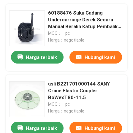
60188476 Suku Cadang
Undercarriage Derek Secara
Manual Beralih Katup Pembalik
Untuk SANY JZF80FD
MOQ：1 pc
Harga：negotiable
Harga terbaik
Hubungi kami
asli B221701000144 SANY
Crane Elastic Coupler
BoWexT80-11.5
MOQ：1 pc
Harga：negotiable
Harga terbaik
Hubungi kami