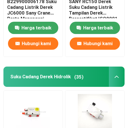
B229900006178 Suku
SANY RC150 Derek
Cadang Listrik Derek
Suku Cadang Listrik
JC6000 Sany Crane
Tampilan Derek
Parts Menangani
Bersertifikat ISO9001
Operasi
Harga terbaik
Harga terbaik
Hubungi kami
Hubungi kami
Suku Cadang Derek Hidrolik
(35)