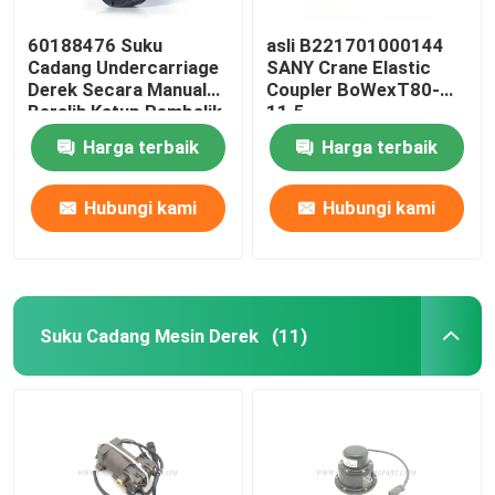
60188476 Suku
asli B221701000144
Cadang Undercarriage
SANY Crane Elastic
Derek Secara Manual
Coupler BoWexT80-
Beralih Katup Pembalik
11.5
Untuk SANY JZF80FD
Harga terbaik
Harga terbaik
Hubungi kami
Hubungi kami
Suku Cadang Mesin Derek
(11)