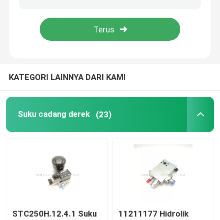
Suku Cadang Derek Hidrolik
Suku Cadang Undercarriage Derek
KATEGORI LAINNYA DARI KAMI
Suku Cadang Mesin Derek
Suku cadang derek
(23)
Saringan Sany
Suku Cadang Kabin Derek
Bagian Boom Derek
Lampu Derek
STC250H.12.4.1 Suku
11211177 Hidrolik