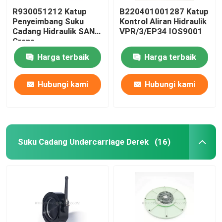
R930051212 Katup
B220401001287 Katup
Penyeimbang Suku
Kontrol Aliran Hidraulik
Cadang Hidraulik SANY
VPR/3/EP34 IOS9001
Crane
Harga terbaik
Harga terbaik
Hubungi kami
Hubungi kami
Suku Cadang Undercarriage Derek
(16)