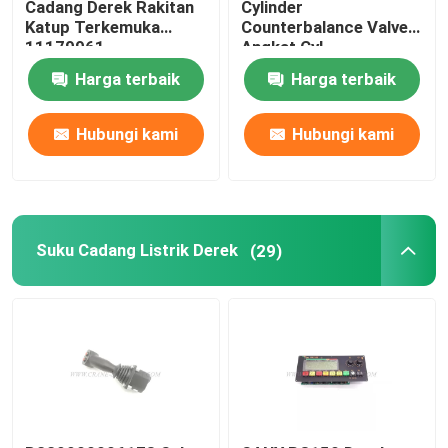
Cadang Derek Rakitan
Cylinder
Katup Terkemuka
Counterbalance Valve
11179961
Angkat Cyl
Suku Cadang Derek Zoomlion
STC750.4.1.19.10
Harga terbaik
Harga terbaik
Tali Kawat Derek
Hubungi kami
Hubungi kami
Suku Cadang Listrik Derek
(29)