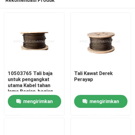
10503765 Tali baja
Tali Kawat Derek
untuk pengangkat
Perayap
utama Kabel tahan
lama Bagian-bagian
Rumah
ganti derek
mengirimkan
mengirimkan
permintaan
permintaan
Produk
Tentang kita