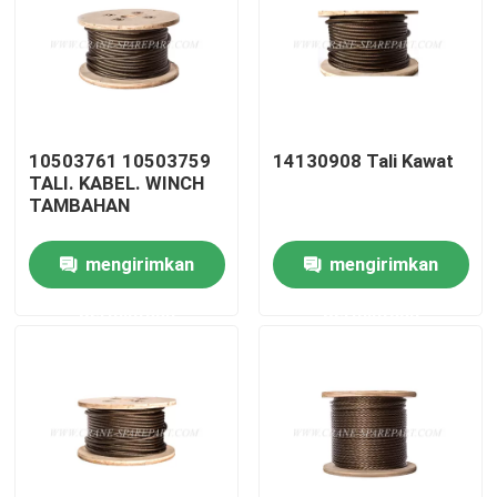
Wisata pabrik
Kontrol kualitas
10503761 10503759
14130908 Tali Kawat
TALI. KABEL. WINCH
Hubungi kami
TAMBAHAN
mengirimkan
mengirimkan
Berita
permintaan
permintaan
Quote request suatu
Suku cadang derek
Suku Cadang Listrik Derek