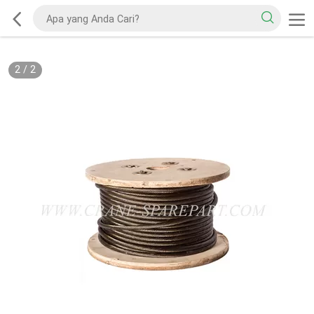
2
/
2