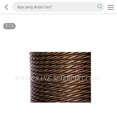
2
/
2