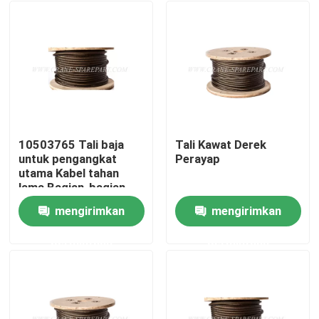
10503765 Tali baja
Tali Kawat Derek
untuk pengangkat
Perayap
utama Kabel tahan
lama Bagian-bagian
ganti derek
mengirimkan
mengirimkan
Rumah
permintaan
permintaan
Produk
Tentang kita