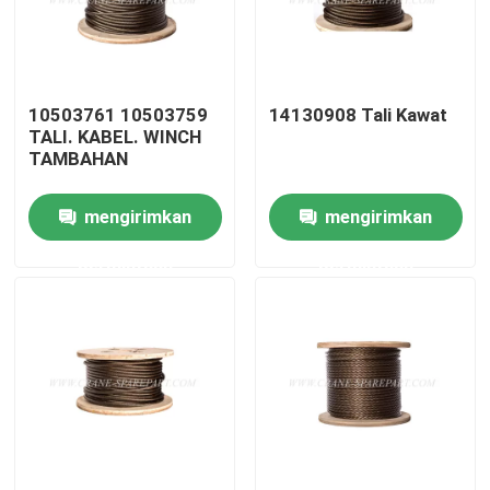
Wisata pabrik
10503761 10503759
14130908 Tali Kawat
Kontrol kualitas
TALI. KABEL. WINCH
TAMBAHAN
Hubungi kami
mengirimkan
mengirimkan
permintaan
permintaan
Berita
Quote request suatu
Suku cadang derek
Suku Cadang Listrik Derek