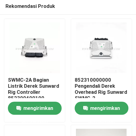
Rekomendasi Produk
SWMC-2A Bagian
852310000000
Listrik Derek Sunward
Pengendali Derek
Rig Controller
Overhead Rig Sunward
Rumah
852300400100
SWMC-2
mengirimkan
mengirimkan
Produk
permintaan
permintaan
Tentang kita