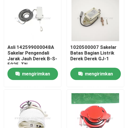
Wisata pabrik
Kontrol kualitas
Asli 142599000048A
1020500007 Sakelar
Hubungi kami
Sakelar Pengendali
Batas Bagian Listrik
Jarak Jauh Derek B-S-
Derek Derek GJ-1
5025-TN
Berita
mengirimkan
mengirimkan
permintaan
permintaan
Quote request suatu
Suku cadang derek
Suku Cadang Listrik Derek