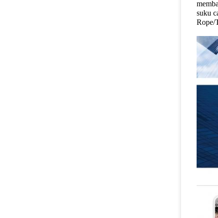
memban
suku c
Rope/T