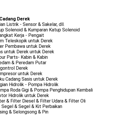
Cadang Derek
ian Listrik - Sensor & Sakelar, dll.
tup Solenoid & Kumparan Katup Solenoid
angkat Kerja - Pengait
om Teleskopik untuk Derek
ller Pembawa untuk Derek
as untuk Derek untuk Derek
our Parts- Kabin & Kabin
redam & Peredam Putar
ngontrol Derek
ompresor untuk Derek
uku Cadang Sasis untuk Derek
gian Hidrolik - Pompa Hidrolik
ompa Roda Gigi & Pompa Penghidupan Kembali
tor Hidrolik untuk Derek
lter & Filter Diesel & Filter Udara & Filter Oli
t Segel & Segel & Kit Perbaikan
sing & Selongsong & Pin