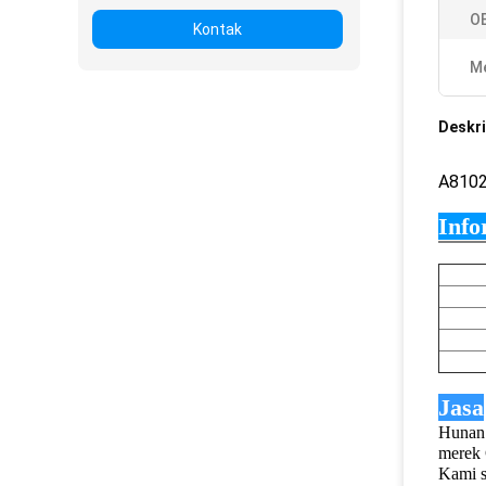
O
Kontak
Me
Deskri
A810
Info
Jasa
Hunan
merek 
Kami s