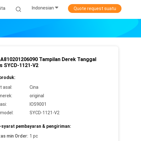
Indonesian
ita
Quote request suatu
A810201206090 Tampilan Derek Tanggal
s SYCD-1121-V2
 produk:
 asal:
Cina
merek:
original
asi:
IOS9001
model:
SYCD-1121-V2
-syarat pembayaran & pengiriman:
tas min Order:
1 pc