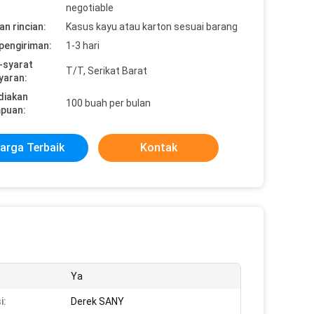
negotiable
n rincian:
Kasus kayu atau karton sesuai barang
pengiriman:
1-3 hari
-syarat
T/T, Serikat Barat
yaran:
diakan
100 buah per bulan
puan:
arga Terbaik
Kontak
Ya
i:
Derek SANY