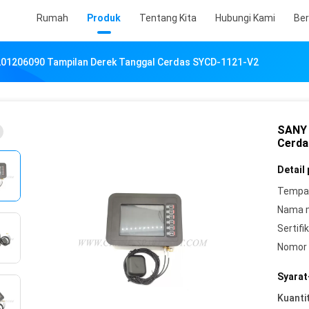
Rumah
Produk
Tentang Kita
Hubungi Kami
Ber
01206090 Tampilan Derek Tanggal Cerdas SYCD-1121-V2
SANY 
Cerda
Detail
Tempat
Nama 
Sertifik
Nomor 
Syarat
Kuanti