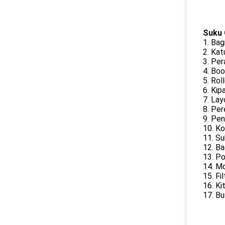
Suku 
1. Bag
2. Ka
3. Per
4. Bo
5. Ro
6. Kip
7. Lay
8. Pe
9. Pe
10. K
11. S
12. Ba
13. P
14. Mo
15. Fi
16. Ki
17. Bu