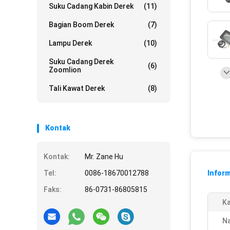
Suku Cadang Kabin Derek
(11)
Bagian Boom Derek
(7)
Lampu Derek
(10)
Suku Cadang Derek
(6)
Zoomlion
Tali Kawat Derek
(8)
Kontak
Kontak:
Mr. Zane Hu
Tel:
0086-18670012788
Inform
Faks:
86-0731-86805815
Ka
N