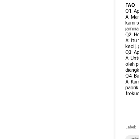
FAQ
Q1: A
A: Man
kami s
jamina
Q2: H
A: Itu
kecil,
Q3: A
A: Unt
oleh p
diangk
Q4: B
A: Kam
pabrik
frekue
Label: