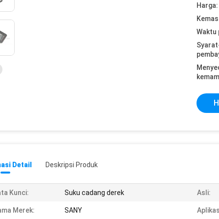
Harga:
Kemasa
Waktu 
Syarat
pemba
Menye
kemam
H
asi Detail
Deskripsi Produk
ta Kunci:
Suku cadang derek
Asli:
ama Merek:
SANY
Aplikas