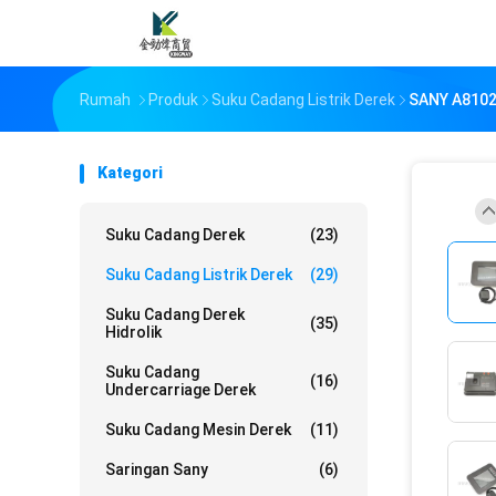
Rumah
Produk
Suku Cadang Listrik Derek
SANY A8102
Kategori
Suku Cadang Derek
(23)
Suku Cadang Listrik Derek
(29)
Suku Cadang Derek
(35)
Hidrolik
Suku Cadang
(16)
Undercarriage Derek
Suku Cadang Mesin Derek
(11)
Saringan Sany
(6)