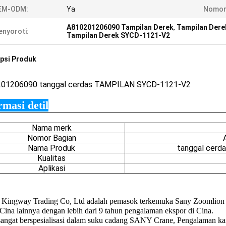
EM-ODM:
Ya
Nomor 
A810201206090 Tampilan Derek
,
Tampilan Dere
nyoroti:
Tampilan Derek SYCD-1121-V2
psi Produk
201206090
tanggal cerdas TAMPILAN SYCD-1121-V2
rmasi detil
Nama merk
Nomor Bagian
Nama Produk
tanggal cer
Kualitas
Aplikasi
 Kingway Trading Co, Ltd adalah pemasok terkemuka Sany Zooml
Cina lainnya dengan lebih dari 9 tahun pengalaman ekspor di Cina.
angat berspesialisasi dalam suku cadang SANY Crane, Pengalaman 