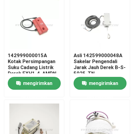
Wisata pabrik
Kontrol kualitas
Hubungi kami
142999000015A
Asli 142599000048A
Kotak Persimpangan
Sakelar Pengendali
Suku Cadang Listrik
Jarak Jauh Derek B-S-
Derek FXH1-4-AMPN
5025-TN
Berita
mengirimkan
mengirimkan
Quote request suatu
permintaan
permintaan
Suku cadang derek
Suku Cadang Listrik Derek