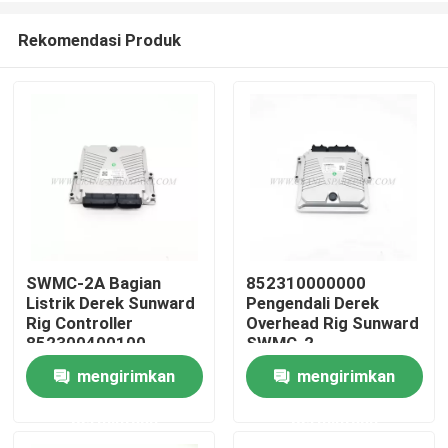
Rekomendasi Produk
SWMC-2A Bagian
852310000000
Listrik Derek Sunward
Pengendali Derek
Rumah
Rig Controller
Overhead Rig Sunward
852300400100
SWMC-2
mengirimkan
mengirimkan
Produk
permintaan
permintaan
Tentang kita