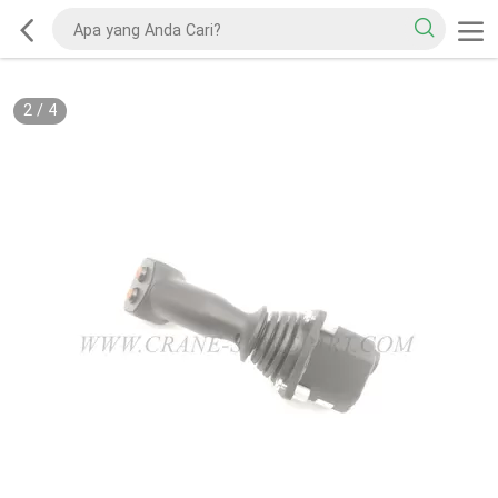
2
/
4