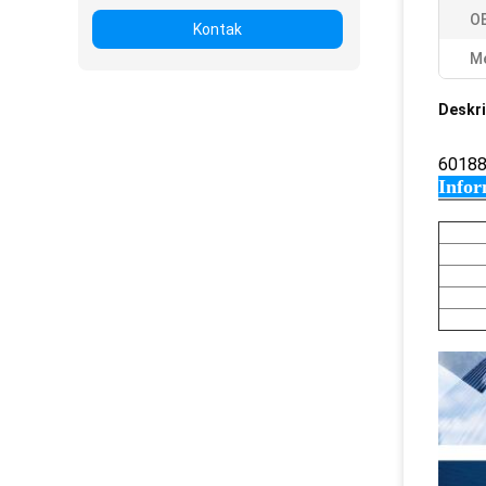
O
Kontak
Me
Deskri
6018
Infor