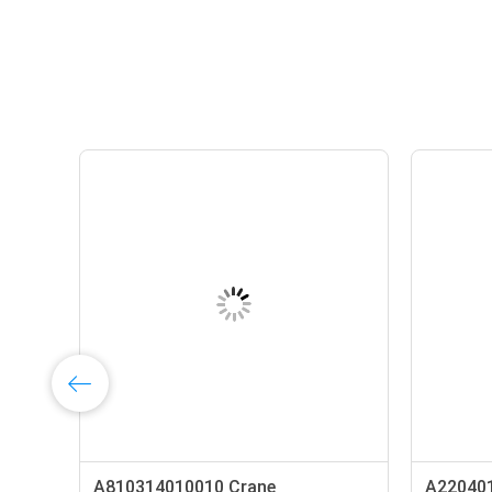
A810314010010 Crane
A22040