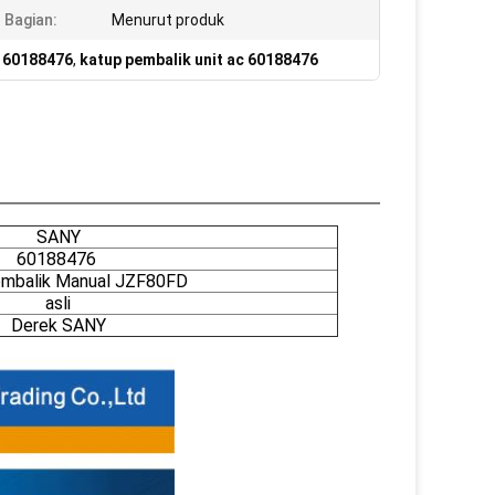
Bagian:
Menurut produk
c 60188476
,
katup pembalik unit ac 60188476
SANY
60188476
mbalik Manual JZF80FD
asli
Derek SANY