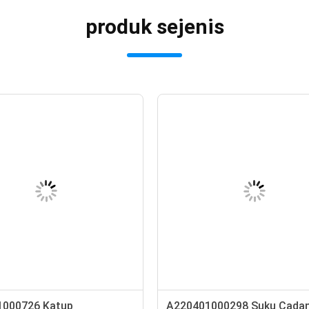
produk sejenis
1000726 Katup
A220401000298 Suku Cada