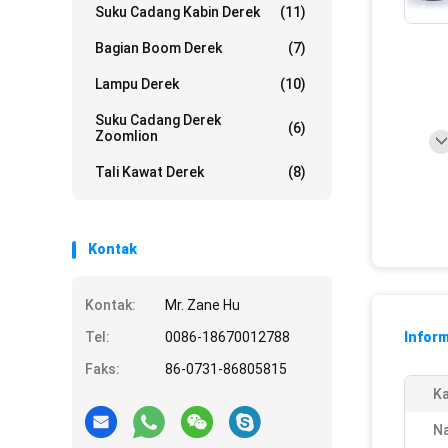
Suku Cadang Kabin Derek
(11)
Bagian Boom Derek
(7)
Lampu Derek
(10)
Suku Cadang Derek
(6)
Zoomlion
Tali Kawat Derek
(8)
Kontak
Kontak:
Mr. Zane Hu
Tel:
0086-18670012788
Inform
Faks:
86-0731-86805815
Ka
N