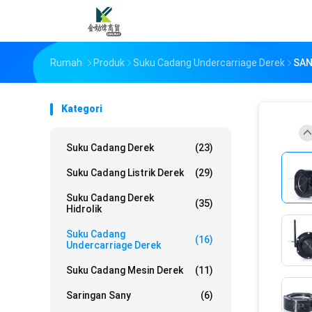
Rumah
Produk
Suku Cadang Undercarriage Derek
SAN
Kategori
Suku Cadang Derek
(23)
Suku Cadang Listrik Derek
(29)
Suku Cadang Derek
(35)
Hidrolik
Suku Cadang
(16)
Undercarriage Derek
Suku Cadang Mesin Derek
(11)
Saringan Sany
(6)