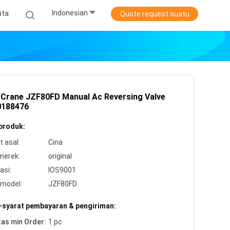
Indonesian
ita
Quote request suatu
Crane JZF80FD Manual Ac Reversing Valve
60188476
 produk:
 asal:
Cina
merek:
original
asi:
IOS9001
model:
JZF80FD
-syarat pembayaran & pengiriman:
tas min Order:
1 pc