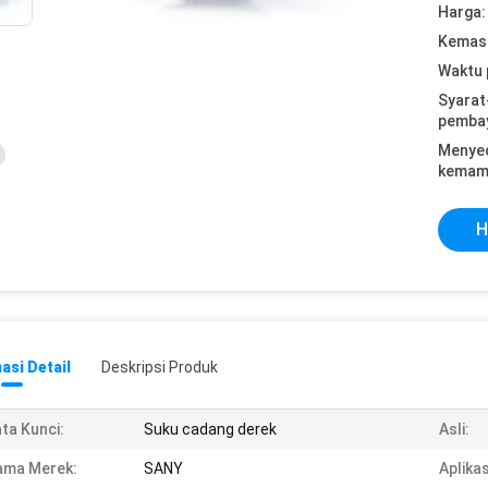
Harga:
Kemasa
Waktu 
Syarat
pemba
Menye
kemam
H
asi Detail
Deskripsi Produk
ta Kunci:
Suku cadang derek
Asli:
ama Merek:
SANY
Aplikas