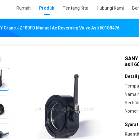
Rumah
Produk
Tentang Kita
Hubungi Kami
Ber
Y Crane JZF80FD Manual Ac Reversing Valve Asli 60188476
SANY 
asli 
Detail
Tempat
Nama 
Sertifik
Nomor 
Syarat
Kuanti