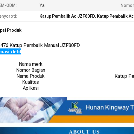
EM-ODM:
Ya
Nomor 
nyoroti:
Katup Pembalik Ac JZF80FD
,
Katup Pembalik A
psi Produk
8476
Katup Pembalik Manual JZF80FD
masi detil
Nama merk
Nomor Bagian
Nama Produk
Katup Pe
Kualitas
Aplikasi