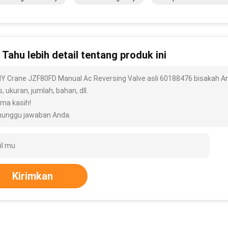
n Tahu lebih detail tentang produk ini
Y Crane JZF80FD Manual Ac Reversing Valve asli 60188476 bisakah And
s, ukuran, jumlah, bahan, dll.
ima kasih!
unggu jawaban Anda.
Kirimkan