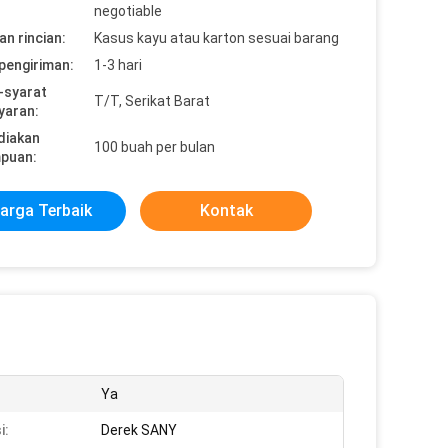
negotiable
n rincian:
Kasus kayu atau karton sesuai barang
pengiriman:
1-3 hari
-syarat
T/T, Serikat Barat
yaran:
diakan
100 buah per bulan
puan:
arga Terbaik
Kontak
Ya
i:
Derek SANY