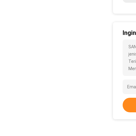
Ingi
SAN
jeni
Ter
Men