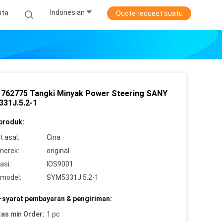
Indonesian
ita
Quote request suatu
11762775 Tangki Minyak Power Steering SANY
31J.5.2-1
 produk:
 asal:
Cina
merek:
original
asi:
IOS9001
model:
SYM5331J.5.2-1
-syarat pembayaran & pengiriman:
tas min Order:
1 pc