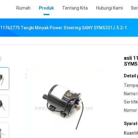
Rumah
Produk
Tentang Kita
Hubungi Kami
Ber
i 11762775 Tangki Minyak Power Steering SANY SYM5331J.5.2-1
asli 
SYM53
Detail
Tempat
Nama 
Sertifik
Nomor 
Syarat
Kuanti