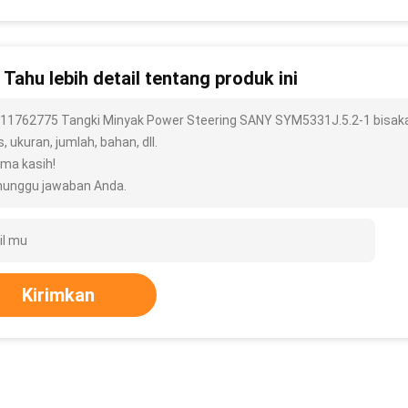
n Tahu lebih detail tentang produk ini
i 11762775 Tangki Minyak Power Steering SANY SYM5331J.5.2-1 bisaka
s, ukuran, jumlah, bahan, dll.
ima kasih!
unggu jawaban Anda.
Kirimkan