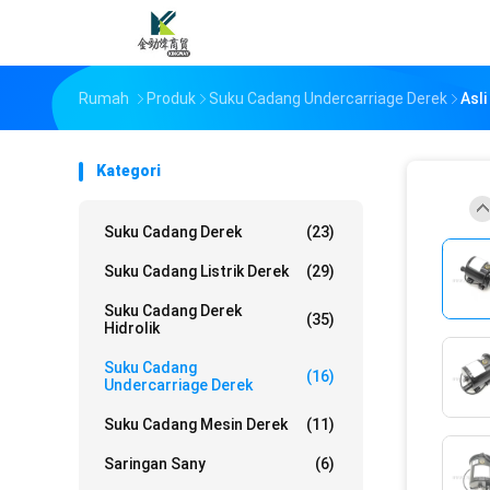
Rumah
Produk
Suku Cadang Undercarriage Derek
Asl
Kategori
Suku Cadang Derek
(23)
Suku Cadang Listrik Derek
(29)
Suku Cadang Derek
(35)
Hidrolik
Suku Cadang
(16)
Undercarriage Derek
Suku Cadang Mesin Derek
(11)
Saringan Sany
(6)