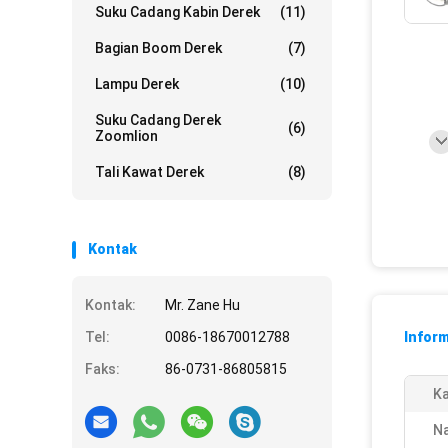
Suku Cadang Kabin Derek
(11)
Bagian Boom Derek
(7)
Lampu Derek
(10)
Suku Cadang Derek
(6)
Zoomlion
Tali Kawat Derek
(8)
Kontak
Kontak:
Mr. Zane Hu
Tel:
0086-18670012788
Inform
Faks:
86-0731-86805815
Ka
N