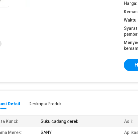
Harga:
Kemasa
Waktu 
Syarat
pemba
Menye
kemam
H
asi Detail
Deskripsi Produk
ta Kunci:
Suku cadang derek
Asli:
ama Merek:
SANY
Aplikas