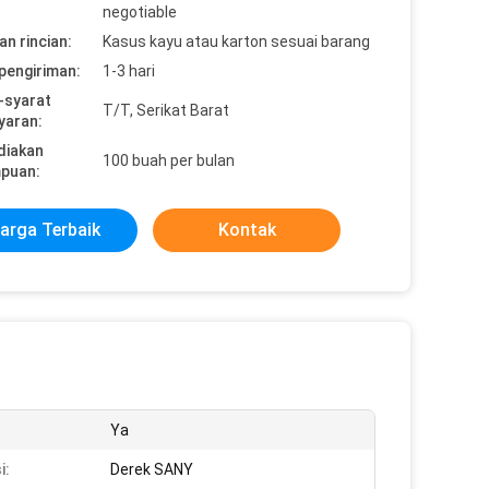
negotiable
n rincian:
Kasus kayu atau karton sesuai barang
pengiriman:
1-3 hari
-syarat
T/T, Serikat Barat
yaran:
diakan
100 buah per bulan
puan:
arga Terbaik
Kontak
Ya
i:
Derek SANY