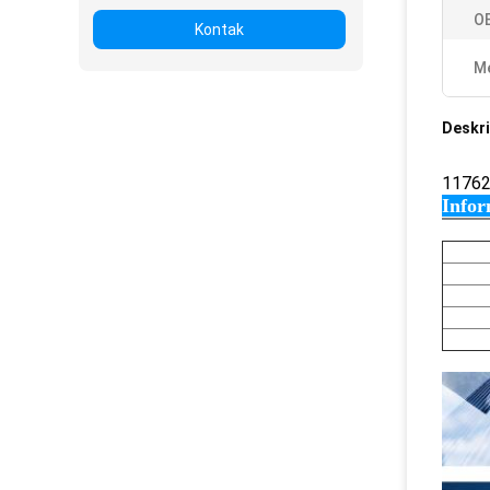
O
Kontak
Me
Deskri
1176
Infor