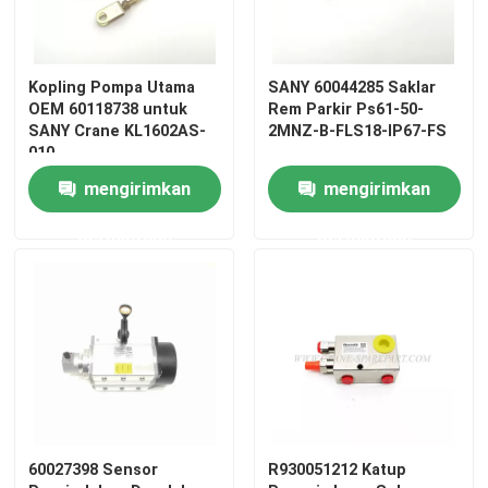
Kopling Pompa Utama
SANY 60044285 Saklar
OEM 60118738 untuk
Rem Parkir Ps61-50-
SANY Crane KL1602AS-
2MNZ-B-FLS18-IP67-FS
010
mengirimkan
mengirimkan
permintaan
permintaan
60027398 Sensor
R930051212 Katup