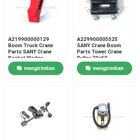
Wisata pabrik
Kontrol kualitas
A219900000129
A229900005525
Boom Truck Crane
SANY Crane Boom
Parts SANY Crane
Parts Tower Crane
Hubungi kami
Becket Wedge
Pulley 70×50
mengirimkan
mengirimkan
Berita
permintaan
permintaan
Quote request suatu
Suku cadang derek
Suku Cadang Listrik Derek