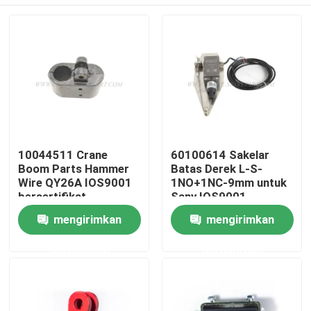
10044511 Crane
60100614 Sakelar
Boom Parts Hammer
Batas Derek L-S-
Wire QY26A IOS9001
1NO+1NC-9mm untuk
bersertifikat
Sany IOS9001
Rumah
mengirimkan
mengirimkan
permintaan
permintaan
Produk
Tentang kita