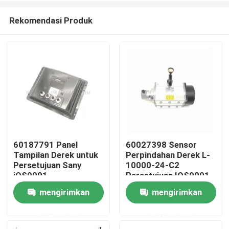
Rekomendasi Produk
60187791 Panel
60027398 Sensor
Tampilan Derek untuk
Perpindahan Derek L-
Rumah
Persetujuan Sany
10000-24-C2
iOS9001
Persetujuan IOS9001
mengirimkan
mengirimkan
Produk
permintaan
permintaan
Tentang kita