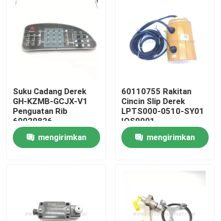
Wisata pabrik
Kontrol kualitas
Hubungi kami
Suku Cadang Derek
60110755 Rakitan
GH-KZMB-GCJX-V1
Cincin Slip Derek
Penguatan Rib
LPTS000-0510-SY01
60029826
IOS9001
Berita
mengirimkan
mengirimkan
Quote request suatu
permintaan
permintaan
Suku cadang derek
Suku Cadang Listrik Derek