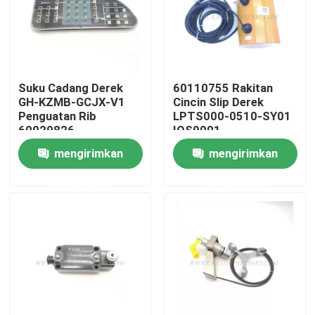
Wisata pabrik
Kontrol kualitas
Suku Cadang Derek
60110755 Rakitan
GH-KZMB-GCJX-V1
Cincin Slip Derek
Penguatan Rib
LPTS000-0510-SY01
Hubungi kami
60029826
IOS9001
mengirimkan
mengirimkan
Berita
permintaan
permintaan
Quote request suatu
Suku cadang derek
Suku Cadang Listrik Derek