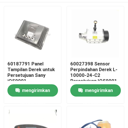
60187791 Panel
60027398 Sensor
Tampilan Derek untuk
Perpindahan Derek L-
Persetujuan Sany
10000-24-C2
iOS9001
Persetujuan IOS9001
Rumah
mengirimkan
mengirimkan
permintaan
permintaan
Produk
Tentang kita