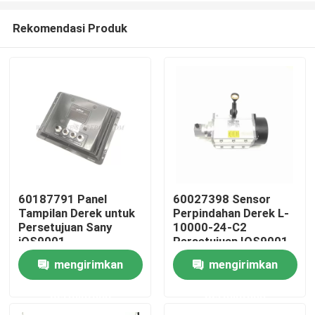
Rekomendasi Produk
60187791 Panel
60027398 Sensor
Tampilan Derek untuk
Perpindahan Derek L-
Rumah
Persetujuan Sany
10000-24-C2
iOS9001
Persetujuan IOS9001
mengirimkan
mengirimkan
Produk
permintaan
permintaan
Tentang kita