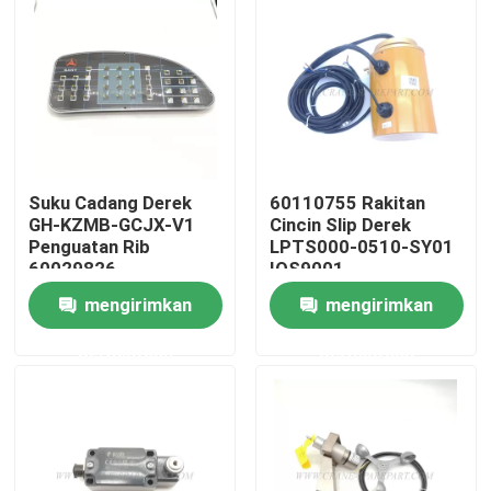
Wisata pabrik
Kontrol kualitas
Hubungi kami
Suku Cadang Derek
60110755 Rakitan
GH-KZMB-GCJX-V1
Cincin Slip Derek
Penguatan Rib
LPTS000-0510-SY01
60029826
IOS9001
Berita
mengirimkan
mengirimkan
Quote request suatu
permintaan
permintaan
Suku cadang derek
Suku Cadang Listrik Derek