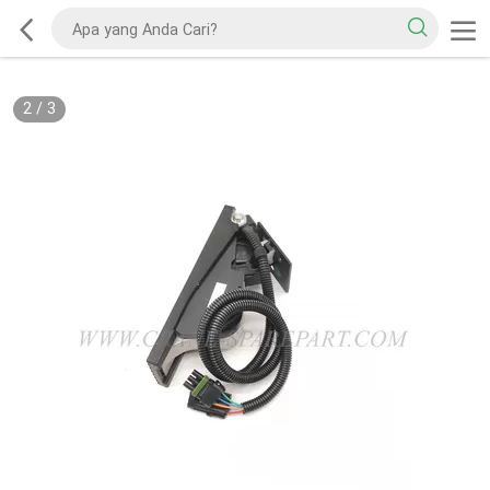
2
/
3