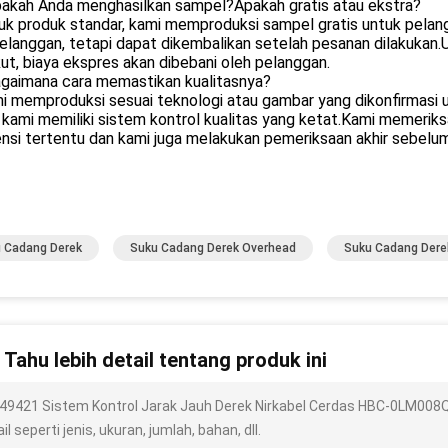
pakah Anda menghasilkan sampel?Apakah gratis atau ekstra?
uk produk standar, kami memproduksi sampel gratis untuk pelan
elanggan, tetapi dapat dikembalikan setelah pesanan dilakukan
ut, biaya ekspres akan dibebani oleh pelanggan.
agaimana cara memastikan kualitasnya?
i memproduksi sesuai teknologi atau gambar yang dikonfirmasi 
 kami memiliki sistem kontrol kualitas yang ketat.Kami memerik
nsi tertentu dan kami juga melakukan pemeriksaan akhir sebelu
 Cadang Derek
Suku Cadang Derek Overhead
Suku Cadang Dere
n Tahu lebih detail tentang produk ini
49421 Sistem Kontrol Jarak Jauh Derek Nirkabel Cerdas HBC-0LM008Q
il seperti jenis, ukuran, jumlah, bahan, dll.