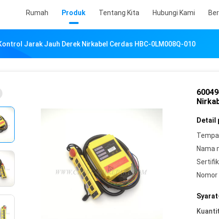
Rumah
Produk
Tentang Kita
Hubungi Kami
Ber
Kontrol Jarak Jauh Derek Nirkabel Cerdas HBC-0LM008Q-010
60049
Nirka
Detail
Tempat
Nama 
Sertifik
Nomor 
Syarat
Kuanti