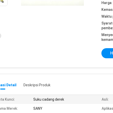
Harga:
Kemasa
Waktu 
Syarat
pemba
Menye
kemam
H
asi Detail
Deskripsi Produk
ta Kunci:
Suku cadang derek
Asli:
ama Merek:
SANY
Aplikas