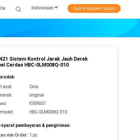
Indonesian
ita
Quote request suatu
421 Sistem Kontrol Jarak Jauh Derek
bel Cerdas HBC-0LM008Q-010
 produk:
 asal:
Cina
merek:
original
asi:
IOS9001
model:
HBC-0LM008Q-010
-syarat pembayaran & pengiriman:
tas min Order:
1 pc