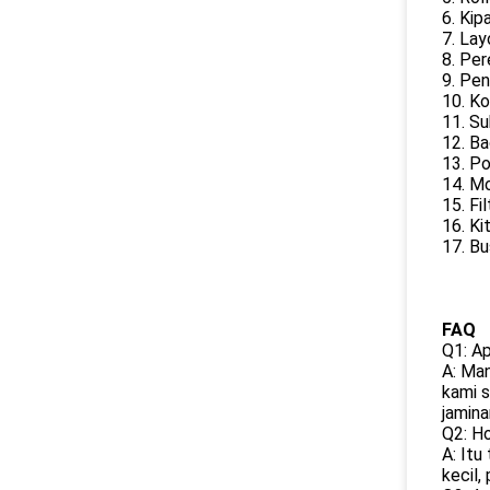
6. Kip
7. Lay
8. Pe
9. Pe
10. K
11. S
12. Ba
13. P
14. Mo
15. Fi
16. Ki
17. Bu
FAQ
Q1: A
A: Man
kami s
jamina
Q2: H
A: Itu
kecil,