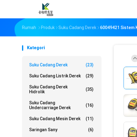
Rumah
Produk
Suku Cadang Derek
60049421 Sistem 
Kategori
Suku Cadang Derek
(23)
Suku Cadang Listrik Derek
(29)
Suku Cadang Derek
(35)
Hidrolik
Suku Cadang
(16)
Undercarriage Derek
Suku Cadang Mesin Derek
(11)
Saringan Sany
(6)