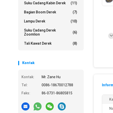
Suku Cadang Kabin Derek
(11)
Bagian Boom Derek
(7)
Lampu Derek
(10)
Suku Cadang Derek
(6)
Zoomlion
Tali Kawat Derek
(8)
Kontak
Kontak:
Mr. Zane Hu
Tel:
0086-18670012788
Inform
Faks:
86-0731-86805815
Ka
N