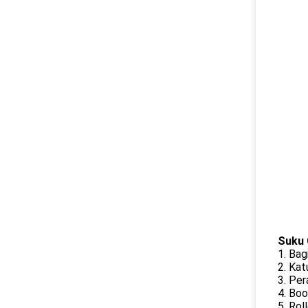
Suku 
1. Bag
2. Ka
3. Per
4. Bo
5. Ro