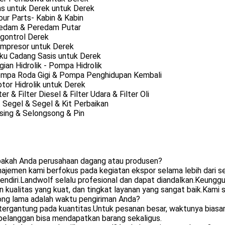
as untuk Derek untuk Derek
our Parts- Kabin & Kabin
redam & Peredam Putar
ngontrol Derek
ompresor untuk Derek
uku Cadang Sasis untuk Derek
gian Hidrolik - Pompa Hidrolik
ompa Roda Gigi & Pompa Penghidupan Kembali
tor Hidrolik untuk Derek
lter & Filter Diesel & Filter Udara & Filter Oli
t Segel & Segel & Kit Perbaikan
sing & Selongsong & Pin
pakah Anda perusahaan dagang atau produsen?
ajemen kami berfokus pada kegiatan ekspor selama lebih dari se
endiri.Landwolf selalu profesional dan dapat diandalkan.Keunggu
n kualitas yang kuat, dan tingkat layanan yang sangat baik.Kami
ong lama adalah waktu pengiriman Anda?
 tergantung pada kuantitas.Untuk pesanan besar, waktunya bias
 pelanggan bisa mendapatkan barang sekaligus.