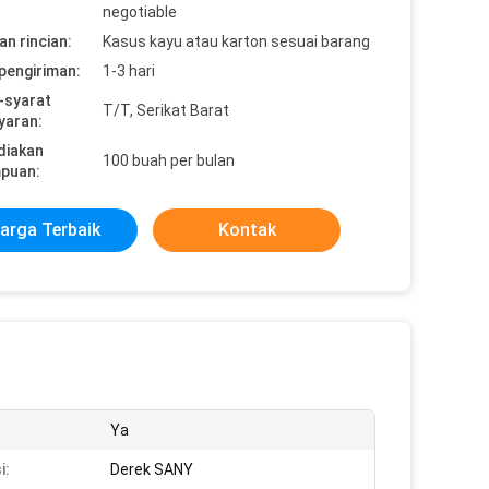
negotiable
n rincian:
Kasus kayu atau karton sesuai barang
pengiriman:
1-3 hari
-syarat
T/T, Serikat Barat
yaran:
diakan
100 buah per bulan
puan:
arga Terbaik
Kontak
Ya
i:
Derek SANY