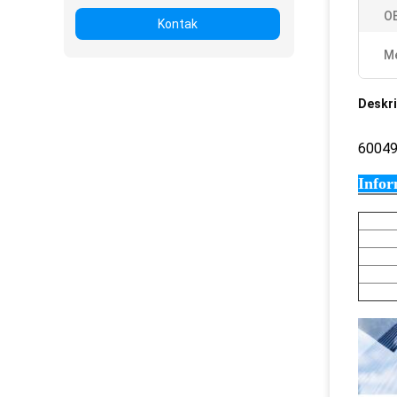
O
Kontak
Me
Deskri
6004
Infor