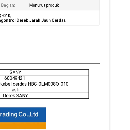
Bagian:
Menurut produk
Q-010
,
gontrol Derek Jarak Jauh Cerdas
SANY
60049421
irkabel cerdas HBC-0LM008Q-010
asli
Derek SANY