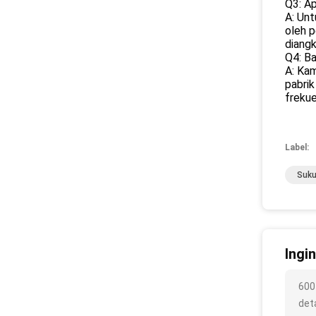
Q3: A
A: Unt
oleh p
diangk
Q4: B
A: Kam
pabrik
frekue
Label:
Suku
Ingi
600
deta