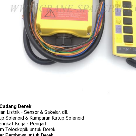
Cadang Derek
ian Listrik - Sensor & Sakelar, dll.
tup Solenoid & Kumparan Katup Solenoid
angkat Kerja - Pengait
om Teleskopik untuk Derek
ller Pembawa untuk Derek