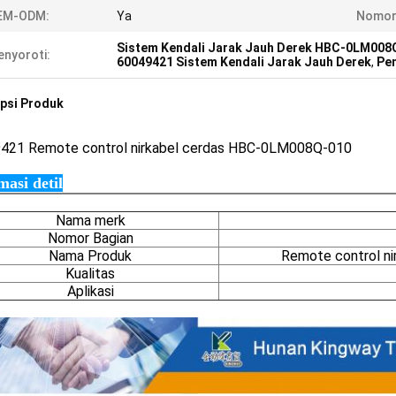
EM-ODM:
Ya
Nomor 
Sistem Kendali Jarak Jauh Derek HBC-0LM008
nyoroti:
60049421 Sistem Kendali Jarak Jauh Derek
,
Pen
psi Produk
9421
Remote control nirkabel cerdas HBC-0LM008Q-010
masi detil
Nama merk
Nomor Bagian
Nama Produk
Remote control n
Kualitas
Aplikasi