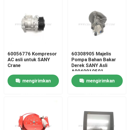
Wisata pabrik
Kontrol kualitas
Hubungi kami
60056776 Kompresor
60308905 Majelis
AC asli untuk SANY
Pompa Bahan Bakar
Crane
Derek SANY Asli
A0040910501
Berita
mengirimkan
mengirimkan
Quote request suatu
permintaan
permintaan
Suku cadang derek
Suku Cadang Listrik Derek