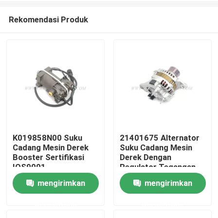
Rekomendasi Produk
K019858N00 Suku
21401675 Alternator
Cadang Mesin Derek
Suku Cadang Mesin
Rumah
Booster Sertifikasi
Derek Dengan
IOS9001
Regulator Tegangan
Bawaan
mengirimkan
mengirimkan
Produk
permintaan
permintaan
Tentang kita