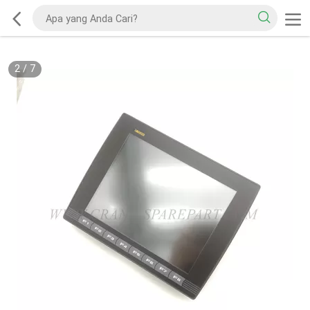
2
/
7