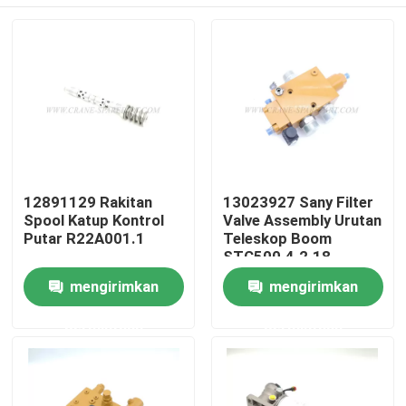
12891129 Rakitan
13023927 Sany Filter
Spool Katup Kontrol
Valve Assembly Urutan
Putar R22A001.1
Teleskop Boom
STC500.4.2.18
Rumah
mengirimkan
mengirimkan
permintaan
permintaan
Produk
Tentang kita