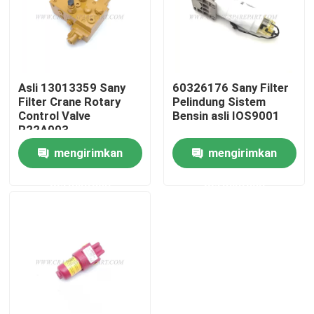
Wisata pabrik
Kontrol kualitas
Asli 13013359 Sany
60326176 Sany Filter
Filter Crane Rotary
Pelindung Sistem
Control Valve
Bensin asli IOS9001
Hubungi kami
R22A003
mengirimkan
mengirimkan
Berita
permintaan
permintaan
Quote request suatu
Suku cadang derek
Suku Cadang Listrik Derek