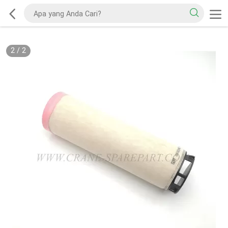
2
/
2