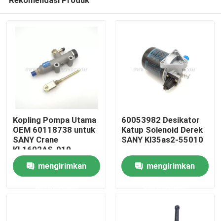
Kopling Pompa Utama
60053982 Desikator
OEM 60118738 untuk
Katup Solenoid Derek
SANY Crane
SANY Kl35as2-55010
KL1602AS-010
Rumah
mengirimkan
mengirimkan
permintaan
permintaan
Produk
Tentang kita