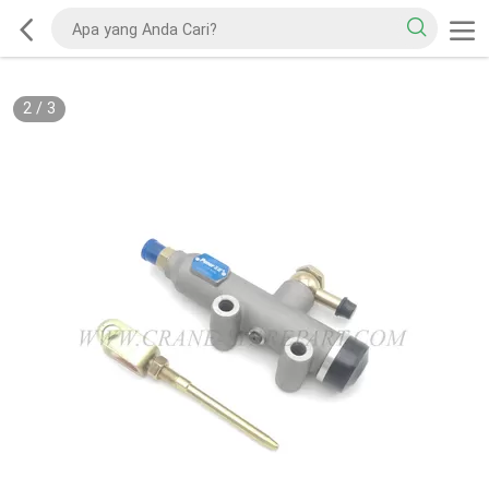
2
/
3