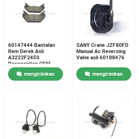
Wisata pabrik
Kontrol kualitas
60147444 Bantalan
SANY Crane JZF80FD
Rem Derek Asli
Manual Ac Reversing
Hubungi kami
A3222F2450
Valve asli 60188476
Penggantian OEM
mengirimkan
mengirimkan
Berita
permintaan
permintaan
Quote request suatu
Suku cadang derek
Suku Cadang Listrik Derek