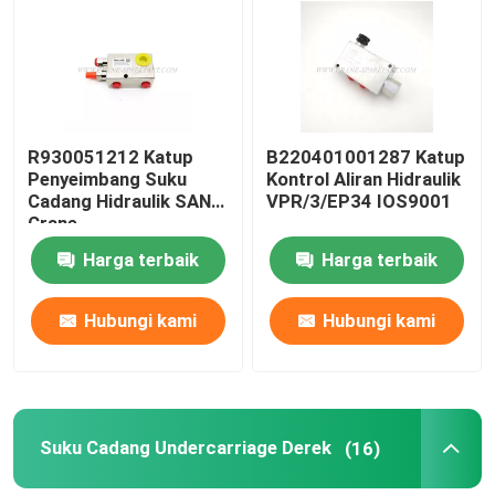
Wisata pabrik
Kontrol kualitas
R930051212 Katup
B220401001287 Katup
Penyeimbang Suku
Kontrol Aliran Hidraulik
Cadang Hidraulik SANY
VPR/3/EP34 IOS9001
Hubungi kami
Crane
Harga terbaik
Harga terbaik
Berita
Hubungi kami
Hubungi kami
Quote request suatu
Suku cadang derek
Suku Cadang Undercarriage Derek
(16)
Suku Cadang Listrik Derek