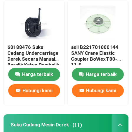
Suku Cadang Derek Hidrolik
Suku Cadang Undercarriage Derek
60188476 Suku
asli B221701000144
Suku Cadang Mesin Derek
Cadang Undercarriage
SANY Crane Elastic
Derek Secara Manual
Coupler BoWexT80-
Beralih Katup Pembalik
11.5
Untuk SANY JZF80FD
Saringan Sany
Harga terbaik
Harga terbaik
Suku Cadang Kabin Derek
Hubungi kami
Hubungi kami
Bagian Boom Derek
Suku Cadang Mesin Derek
(11)
Lampu Derek