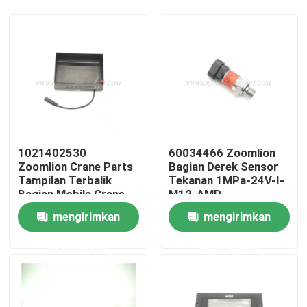
1021402530
60034466 Zoomlion
Zoomlion Crane Parts
Bagian Derek Sensor
Tampilan Terbalik
Tekanan 1MPa-24V-I-
Bagian Mobile Crane
M12-AMP
Rumah
mengirimkan
mengirimkan
permintaan
permintaan
Produk
Tentang kita