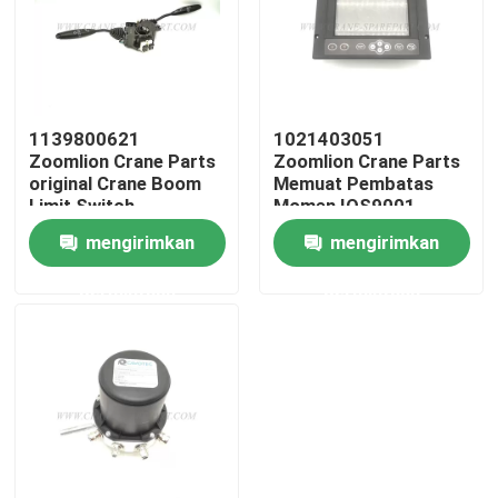
Wisata pabrik
Kontrol kualitas
1139800621
1021403051
Zoomlion Crane Parts
Zoomlion Crane Parts
original Crane Boom
Memuat Pembatas
Hubungi kami
Limit Switch
Momen IOS9001
mengirimkan
mengirimkan
Berita
permintaan
permintaan
Quote request suatu
Suku cadang derek
Suku Cadang Listrik Derek