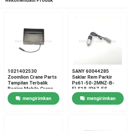
1021402530
SANY 60044285
Zoomlion Crane Parts
Saklar Rem Parkir
Tampilan Terbalik
Ps61-50-2MNZ-B-
Bagian Mobile Crane
FLS18-IP67-FS
Rumah
mengirimkan
mengirimkan
permintaan
permintaan
Produk
Tentang kita