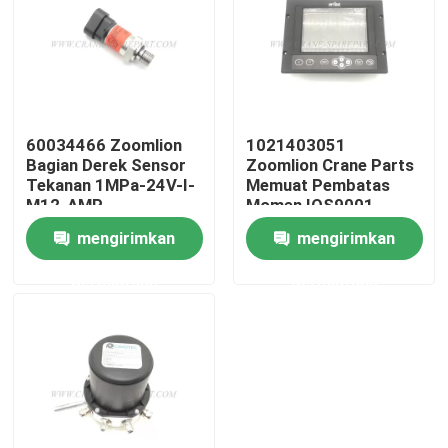
Wisata pabrik
Kontrol kualitas
60034466 Zoomlion
1021403051
Bagian Derek Sensor
Zoomlion Crane Parts
Hubungi kami
Tekanan 1MPa-24V-I-
Memuat Pembatas
M12-AMP
Momen IOS9001
mengirimkan
mengirimkan
Berita
permintaan
permintaan
Quote request suatu
Suku cadang derek
Suku Cadang Listrik Derek