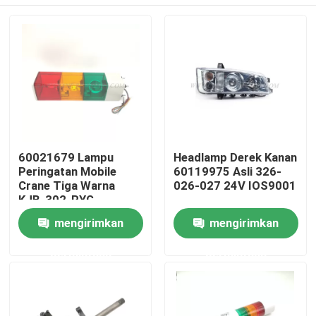
60021679 Lampu
Headlamp Derek Kanan
Peringatan Mobile
60119975 Asli 326-
Crane Tiga Warna
026-027 24V IOS9001
KJB-302-RYG
Rumah
mengirimkan
mengirimkan
permintaan
permintaan
Produk
Tentang kita