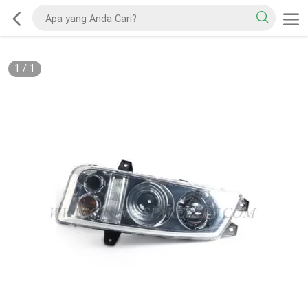
1
/
1