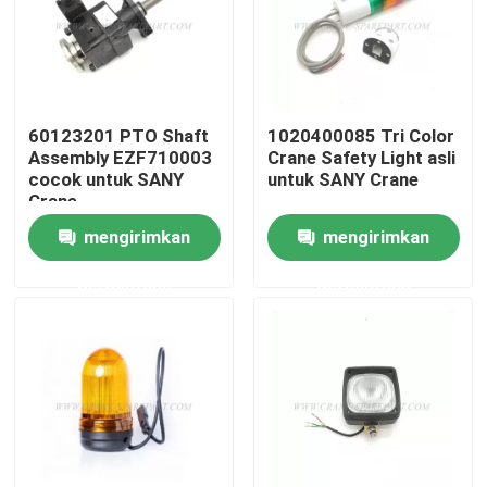
Wisata pabrik
Kontrol kualitas
60123201 PTO Shaft
1020400085 Tri Color
Assembly EZF710003
Crane Safety Light asli
cocok untuk SANY
untuk SANY Crane
Hubungi kami
Crane
mengirimkan
mengirimkan
Berita
permintaan
permintaan
Quote request suatu
Suku cadang derek
Suku Cadang Listrik Derek