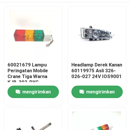
60021679 Lampu
Headlamp Derek Kanan
Peringatan Mobile
60119975 Asli 326-
Crane Tiga Warna
026-027 24V IOS9001
KJB-302-RYG
Rumah
mengirimkan
mengirimkan
permintaan
permintaan
Produk
Tentang kita