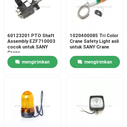
Wisata pabrik
Kontrol kualitas
60123201 PTO Shaft
1020400085 Tri Color
Assembly EZF710003
Crane Safety Light asli
cocok untuk SANY
untuk SANY Crane
Hubungi kami
Crane
mengirimkan
mengirimkan
Berita
permintaan
permintaan
Quote request suatu
Suku cadang derek
Suku Cadang Listrik Derek