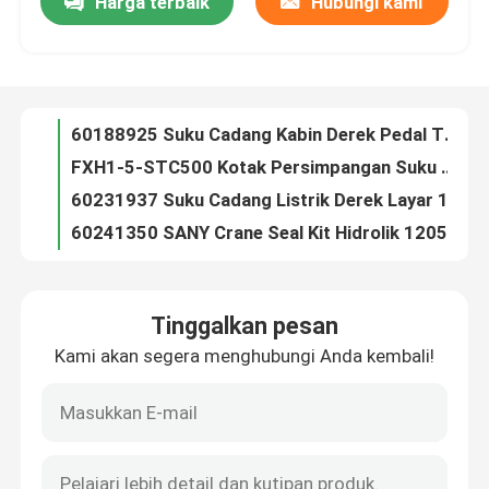
Harga terbaik
Hubungi kami
60188925 Suku Cadang Kabin Derek Pedal Throttle Elektronik SC-Ⅲ-B JBS0339A
FXH1-5-STC500 Kotak Persimpangan Suku Cadang Listrik Sany Crane 60190932
Wisata pabrik
60231937 Suku Cadang Listrik Derek Layar 104 Inci eTouch104-EX-S01
60241350 SANY Crane Seal Kit Hidrolik 120501017EAxletech
Kontrol kualitas
60245992 Panel Kontrol Derek EPad-2000-SA-CR-01 Asli 100% Diuji
60256011 Sertifikasi SANY Solenoid Valve Coil 24vdc IOS9001
Hubungi kami
60258012 Suku Cadang Undercarriage Derek Segel Mekanis Derek SANY
60275435 Suku Cadang Listrik Derek Kabel Listrik Derek SC-1600-SL15-S/SC0805
60308905 Majelis Pompa Bahan Bakar Derek SANY Asli A0040910501
Berita
Asli OEM 60318536 SANY Sensor Suku Cadang Derek Panjang SY-12m
Tinggalkan pesan
60321370 Tampilan Suku Cadang Mesin Derek Untuk SANY 104BHTGD3-I000
Quote request suatu
Kami akan segera menghubungi Anda kembali!
60323156 Tampilan Suku Cadang Mesin Derek Untuk SANY 084BHTGD3-I001
60326176 Sany Filter Pelindung Sistem Bensin asli IOS9001
Suku cadang derek
60345999 Bcm Body Control Module 300820 Untuk SANY Crane
60348730 Tower Crane Suku Cadang Rakitan Kipas, Kondensor ASYZY50132
Suku Cadang Listrik Derek