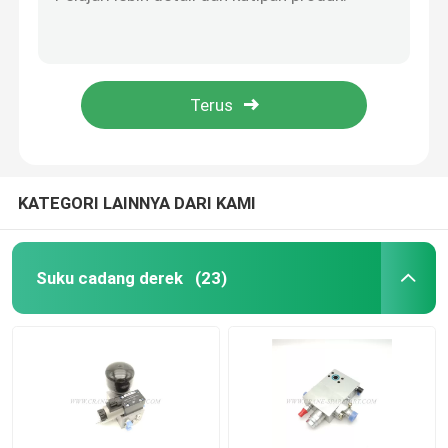
60348996 Bagian Hidrolik Derek Ekspansi Katup Kontrol Derek ADNAJ40040
61028226 Derek Suku Cadang Listrik Sensor Panjang & Sudut CJ-50m 90 Derajat
Suku Cadang Derek Hidrolik
130001087 SANY Crane Cable Drum T211101 untuk alat angkat
1020400085 Tri Color Crane Safety Light asli untuk SANY Crane
Suku Cadang Undercarriage Derek
1020500007 Sakelar Batas Bagian Listrik Derek Derek GJ-1
Suku Cadang Mesin Derek
KATEGORI LAINNYA DARI KAMI
Saringan Sany
Suku cadang derek
(23)
Suku Cadang Kabin Derek
Bagian Boom Derek
Lampu Derek