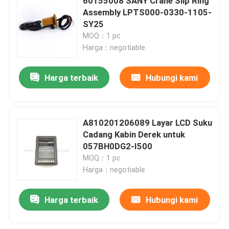
60155008 SANY Crane Slip Ring
Assembly LPTS000-0330-1105-
SY25
MOQ：1 pc
Harga：negotiable
Harga terbaik
Hubungi kami
A810201206089 Layar LCD Suku
Cadang Kabin Derek untuk
057BH0DG2-I500
MOQ：1 pc
Harga：negotiable
Harga terbaik
Hubungi kami