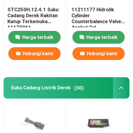
STC250H.12.4.1 Suku
11211177 Hidrolik
Suku Cadang Derek Zoomlion
Cadang Derek Rakitan
Cylinder
Katup Terkemuka
Counterbalance Valve
11179961
Angkat Cyl
Tali Kawat Derek
STC750.4.1.19.10
Harga terbaik
Harga terbaik
Hubungi kami
Hubungi kami
Suku Cadang Listrik Derek
(30)