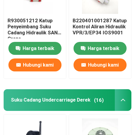
R930051212 Katup
B220401001287 Katup
Penyeimbang Suku
Kontrol Aliran Hidraulik
Cadang Hidraulik SANY
VPR/3/EP34 IOS9001
Crane
Harga terbaik
Harga terbaik
Hubungi kami
Hubungi kami
Suku Cadang Undercarriage Derek
(16)