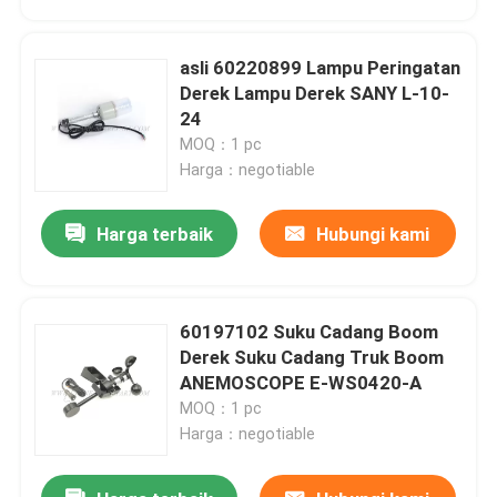
asli 60220899 Lampu Peringatan
Derek Lampu Derek SANY L-10-
24
MOQ：1 pc
Harga：negotiable
Harga terbaik
Hubungi kami
60197102 Suku Cadang Boom
Rumah
Derek Suku Cadang Truk Boom
ANEMOSCOPE E-WS0420-A
MOQ：1 pc
Produk
Harga：negotiable
Tentang kita