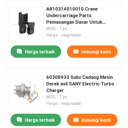
A810314010010 Crane
Undercarriage Parts
Pemasangan Dasar Untuk
HQC5420J.32.5A
MOQ：1 pc
Harga：negotiable
Harga terbaik
Hubungi kami
60308933 Suku Cadang Mesin
Derek asli SANY Electric Turbo
Charger
MOQ：1 pc
Harga：negotiable
Harga terbaik
Hubungi kami