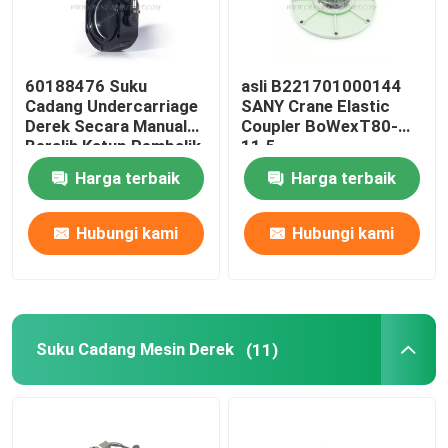
60188476 Suku
asli B221701000144
Cadang Undercarriage
SANY Crane Elastic
Derek Secara Manual
Coupler BoWexT80-
Beralih Katup Pembalik
11.5
Untuk SANY JZF80FD
Harga terbaik
Harga terbaik
Hubungi kami
Hubungi kami
Suku Cadang Mesin Derek
(11)