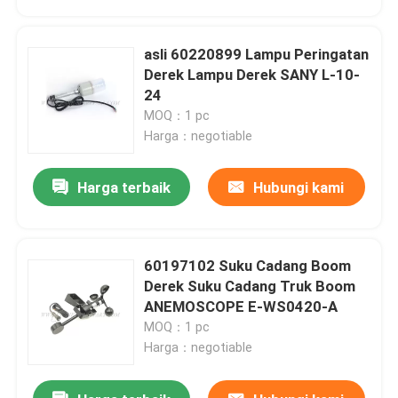
asli 60220899 Lampu Peringatan
Derek Lampu Derek SANY L-10-
24
MOQ：1 pc
Harga：negotiable
Harga terbaik
Hubungi kami
60197102 Suku Cadang Boom
Rumah
Derek Suku Cadang Truk Boom
ANEMOSCOPE E-WS0420-A
MOQ：1 pc
Produk
Harga：negotiable
Tentang kita