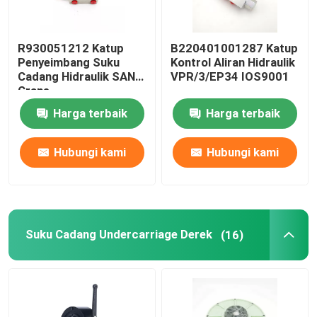
R930051212 Katup
B220401001287 Katup
Penyeimbang Suku
Kontrol Aliran Hidraulik
Cadang Hidraulik SANY
VPR/3/EP34 IOS9001
Crane
Harga terbaik
Harga terbaik
Hubungi kami
Hubungi kami
Suku Cadang Undercarriage Derek
(16)