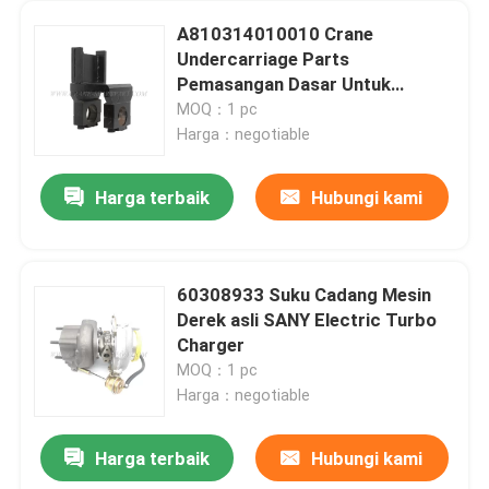
A810314010010 Crane
Undercarriage Parts
Pemasangan Dasar Untuk
HQC5420J.32.5A
MOQ：1 pc
Harga：negotiable
Harga terbaik
Hubungi kami
60308933 Suku Cadang Mesin
Derek asli SANY Electric Turbo
Charger
MOQ：1 pc
Harga：negotiable
Harga terbaik
Hubungi kami