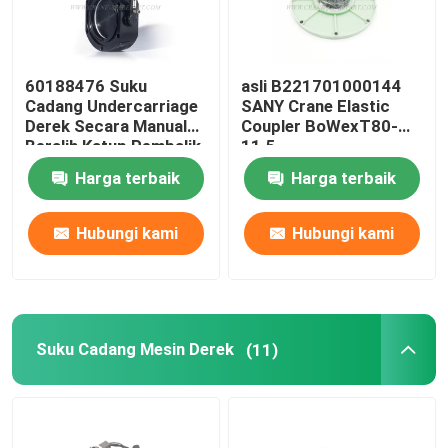
60188476 Suku
asli B221701000144
Cadang Undercarriage
SANY Crane Elastic
Derek Secara Manual
Coupler BoWexT80-
Beralih Katup Pembalik
11.5
Untuk SANY JZF80FD
Harga terbaik
Harga terbaik
Hubungi kami
Hubungi kami
Suku Cadang Mesin Derek
(11)