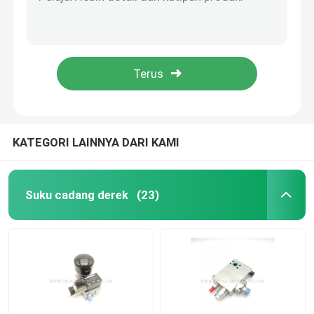
60348996 Bagian Hidrolik Derek Ekspansi Katup Kontrol Derek ADNAJ40040
61028226 Derek Suku Cadang Listrik Sensor Panjang & Sudut CJ-50m 90 Derajat
Suku Cadang Derek Hidrolik
130001087 SANY Crane Cable Drum T211101 untuk alat angkat
1020400085 Tri Color Crane Safety Light asli untuk SANY Crane
Suku Cadang Undercarriage Derek
1020500007 Sakelar Batas Bagian Listrik Derek Derek GJ-1
Suku Cadang Mesin Derek
KATEGORI LAINNYA DARI KAMI
Saringan Sany
Suku cadang derek
(23)
Suku Cadang Kabin Derek
Bagian Boom Derek
Lampu Derek