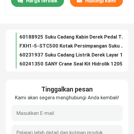
Harga terbaik
Hubungi kami
60188925 Suku Cadang Kabin Derek Pedal Throttle Elektronik SC-Ⅲ-B JBS0339A
FXH1-5-STC500 Kotak Persimpangan Suku Cadang Listrik Sany Crane 60190932
Wisata pabrik
60231937 Suku Cadang Listrik Derek Layar 104 Inci eTouch104-EX-S01
60241350 SANY Crane Seal Kit Hidrolik 120501017EAxletech
Kontrol kualitas
60245992 Panel Kontrol Derek EPad-2000-SA-CR-01 Asli 100% Diuji
60256011 Sertifikasi SANY Solenoid Valve Coil 24vdc IOS9001
Hubungi kami
60258012 Suku Cadang Undercarriage Derek Segel Mekanis Derek SANY
60275435 Suku Cadang Listrik Derek Kabel Listrik Derek SC-1600-SL15-S/SC0805
60308905 Majelis Pompa Bahan Bakar Derek SANY Asli A0040910501
Berita
Asli OEM 60318536 SANY Sensor Suku Cadang Derek Panjang SY-12m
Tinggalkan pesan
60321370 Tampilan Suku Cadang Mesin Derek Untuk SANY 104BHTGD3-I000
Quote request suatu
Kami akan segera menghubungi Anda kembali!
60323156 Tampilan Suku Cadang Mesin Derek Untuk SANY 084BHTGD3-I001
60326176 Sany Filter Pelindung Sistem Bensin asli IOS9001
Suku cadang derek
60345999 Bcm Body Control Module 300820 Untuk SANY Crane
60348730 Tower Crane Suku Cadang Rakitan Kipas, Kondensor ASYZY50132
Suku Cadang Listrik Derek