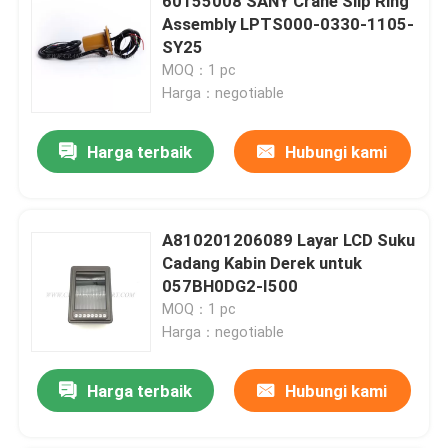
60155008 SANY Crane Slip Ring
Assembly LPTS000-0330-1105-
SY25
MOQ：1 pc
Harga：negotiable
Harga terbaik
Hubungi kami
A810201206089 Layar LCD Suku
Cadang Kabin Derek untuk
057BH0DG2-I500
MOQ：1 pc
Harga：negotiable
Harga terbaik
Hubungi kami