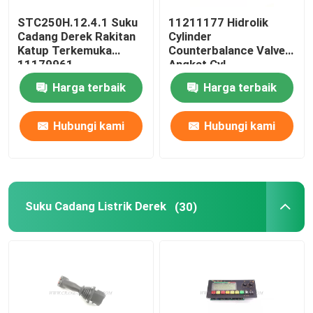
STC250H.12.4.1 Suku
11211177 Hidrolik
Suku Cadang Derek Zoomlion
Cadang Derek Rakitan
Cylinder
Katup Terkemuka
Counterbalance Valve
11179961
Angkat Cyl
Tali Kawat Derek
STC750.4.1.19.10
Harga terbaik
Harga terbaik
Hubungi kami
Hubungi kami
Suku Cadang Listrik Derek
(30)