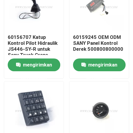
Wisata pabrik
Kontrol kualitas
60156707 Katup
60159245 OEM ODM
Kontrol Pilot Hidraulik
SANY Panel Kontrol
JS446-SY-R untuk
Derek 500800800000
Hubungi kami
Sany Truck Crane
mengirimkan
mengirimkan
Berita
permintaan
permintaan
Quote request suatu
Suku cadang derek
Suku Cadang Listrik Derek