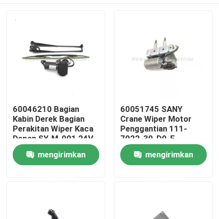
60046210 Bagian
60051745 SANY
Kabin Derek Bagian
Crane Wiper Motor
Perakitan Wiper Kaca
Penggantian 111-
Depan SY-M-001 24V
7022-30-D0-E
Rumah
mengirimkan
mengirimkan
permintaan
permintaan
Produk
Tentang kita