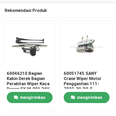
Rekomendasi Produk
60046210 Bagian
60051745 SANY
Kabin Derek Bagian
Crane Wiper Motor
Rumah
Perakitan Wiper Kaca
Penggantian 111-
Depan SY-M-001 24V
7022-30-D0-E
mengirimkan
mengirimkan
Produk
permintaan
permintaan
Tentang kita