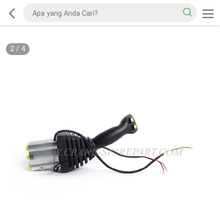
2
/
4