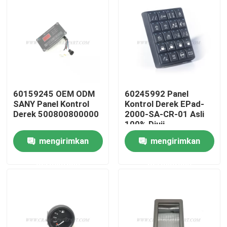
Wisata pabrik
Kontrol kualitas
Hubungi kami
60159245 OEM ODM
60245992 Panel
SANY Panel Kontrol
Kontrol Derek EPad-
Derek 500800800000
2000-SA-CR-01 Asli
100% Diuji
Berita
mengirimkan
mengirimkan
Quote request suatu
permintaan
permintaan
Suku cadang derek
Suku Cadang Listrik Derek