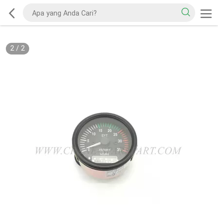
2
/
2