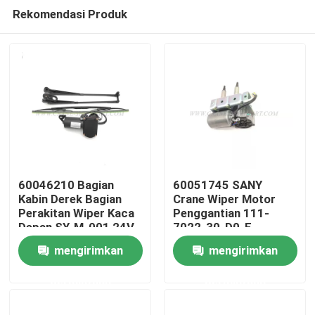
Rekomendasi Produk
60046210 Bagian
60051745 SANY
Kabin Derek Bagian
Crane Wiper Motor
Perakitan Wiper Kaca
Penggantian 111-
Rumah
Depan SY-M-001 24V
7022-30-D0-E
mengirimkan
mengirimkan
Produk
permintaan
permintaan
Tentang kita