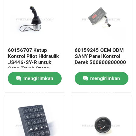
Wisata pabrik
Kontrol kualitas
60156707 Katup
60159245 OEM ODM
Hubungi kami
Kontrol Pilot Hidraulik
SANY Panel Kontrol
JS446-SY-R untuk
Derek 500800800000
Sany Truck Crane
Berita
mengirimkan
mengirimkan
permintaan
permintaan
Quote request suatu
Suku cadang derek
Suku Cadang Listrik Derek