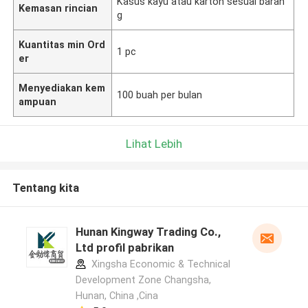
Kasus kayu atau karton sesuai baran
Kemasan rincian
g
Kuantitas min Ord
1 pc
er
Menyediakan kem
100 buah per bulan
ampuan
Lihat Lebih
Tentang kita
Hunan Kingway Trading Co.,
Ltd profil pabrikan
Xingsha Economic & Technical
Development Zone Changsha,
Hunan, China ,Cina