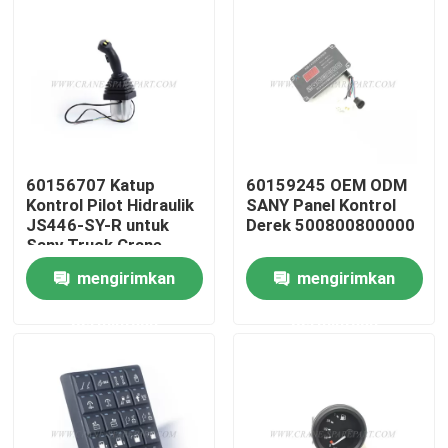
Wisata pabrik
Kontrol kualitas
Hubungi kami
60156707 Katup
60159245 OEM ODM
Kontrol Pilot Hidraulik
SANY Panel Kontrol
JS446-SY-R untuk
Derek 500800800000
Sany Truck Crane
Berita
mengirimkan
mengirimkan
Quote request suatu
permintaan
permintaan
Suku cadang derek
Suku Cadang Listrik Derek