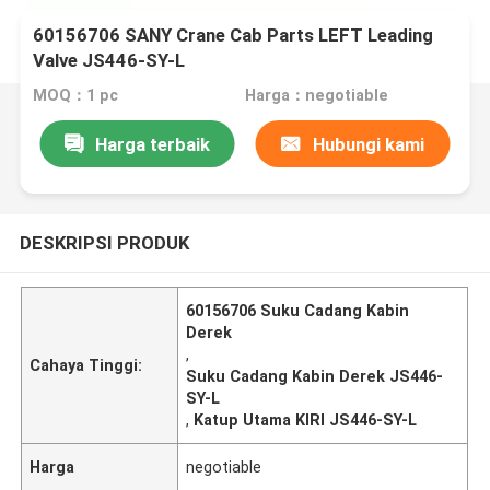
60156706 SANY Crane Cab Parts LEFT Leading
Valve JS446-SY-L
MOQ：1 pc
Harga：negotiable
Harga terbaik
Hubungi kami
DESKRIPSI PRODUK
60156706 Suku Cadang Kabin
Derek
,
Cahaya Tinggi:
Suku Cadang Kabin Derek JS446-
SY-L
,
Katup Utama KIRI JS446-SY-L
Harga
negotiable