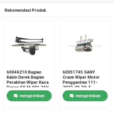
Rekomendasi Produk
60046210 Bagian
60051745 SANY
Kabin Derek Bagian
Crane Wiper Motor
Rumah
Perakitan Wiper Kaca
Penggantian 111-
Depan SY-M-001 24V
7022-30-D0-E
mengirimkan
mengirimkan
Produk
permintaan
permintaan
Tentang kita