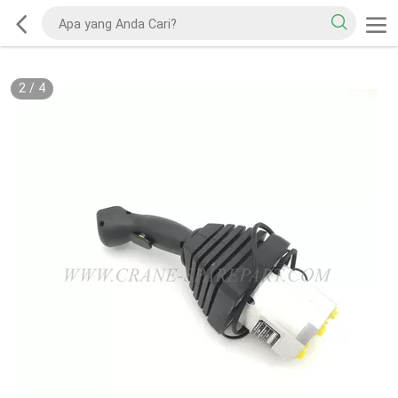
2
/
4