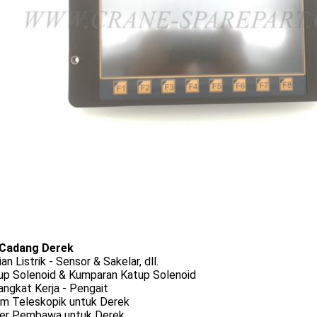
Cadang Derek
ian Listrik - Sensor & Sakelar, dll.
tup Solenoid & Kumparan Katup Solenoid
angkat Kerja - Pengait
om Teleskopik untuk Derek
ller Pembawa untuk Derek