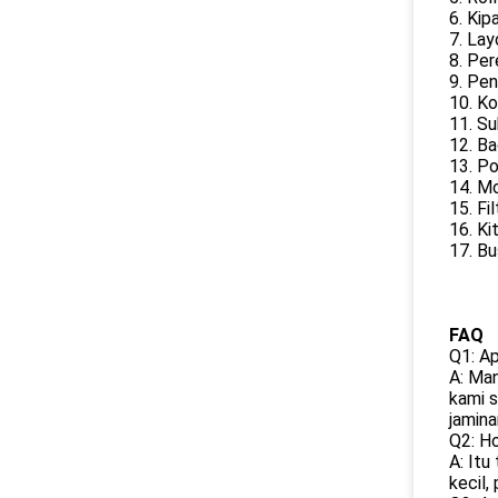
6. Kip
7. Lay
8. Pe
9. Pe
10. K
11. S
12. Ba
13. P
14. Mo
15. Fi
16. Ki
17. Bu
FAQ
Q1: A
A: Man
kami s
jamina
Q2: H
A: Itu
kecil,