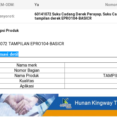
EM-ODM:
Ya
Nomor 
60141072 Suku Cadang Derek Perayap
,
Suku Ca
nyoroti:
tampilan derek EPRO104-BASICR
psi Produk
1072
TAMPILAN EPRO104-BASICR
masi detil
Nama merk
Nomor Bagian
Nama Produk
TAMPI
Kualitas
Aplikasi