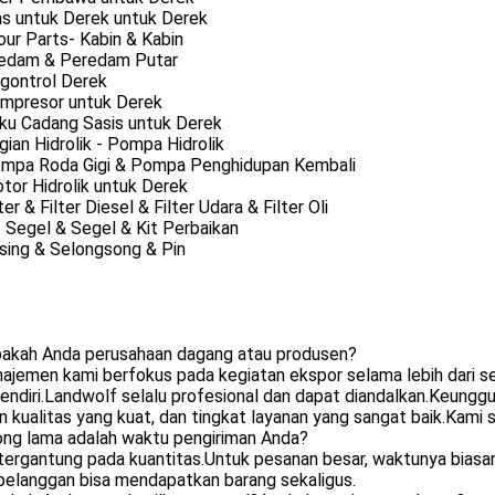
as untuk Derek untuk Derek
our Parts- Kabin & Kabin
redam & Peredam Putar
ngontrol Derek
ompresor untuk Derek
uku Cadang Sasis untuk Derek
gian Hidrolik - Pompa Hidrolik
ompa Roda Gigi & Pompa Penghidupan Kembali
tor Hidrolik untuk Derek
lter & Filter Diesel & Filter Udara & Filter Oli
t Segel & Segel & Kit Perbaikan
sing & Selongsong & Pin
pakah Anda perusahaan dagang atau produsen?
ajemen kami berfokus pada kegiatan ekspor selama lebih dari se
endiri.Landwolf selalu profesional dan dapat diandalkan.Keunggu
n kualitas yang kuat, dan tingkat layanan yang sangat baik.Kami
ong lama adalah waktu pengiriman Anda?
 tergantung pada kuantitas.Untuk pesanan besar, waktunya bias
 pelanggan bisa mendapatkan barang sekaligus.