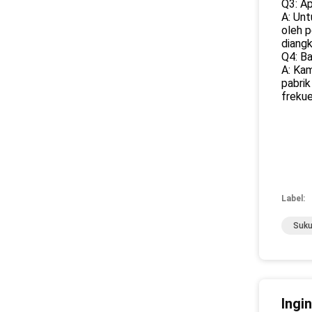
Q3: A
A: Unt
oleh p
diangk
Q4: B
A: Kam
pabrik
frekue
Label:
Suku
Ingi