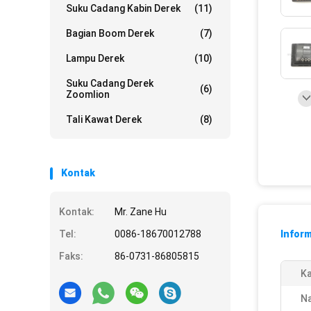
Suku Cadang Kabin Derek
(11)
Bagian Boom Derek
(7)
Lampu Derek
(10)
Suku Cadang Derek
(6)
Zoomlion
Tali Kawat Derek
(8)
Kontak
Kontak:
Mr. Zane Hu
Tel:
0086-18670012788
Inform
Faks:
86-0731-86805815
Ka
N