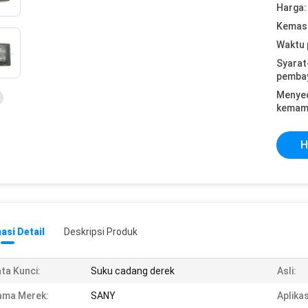
Harga:
Kemasa
Waktu 
Syarat
pemba
Menye
kemam
H
asi Detail
Deskripsi Produk
ta Kunci:
Suku cadang derek
Asli:
ama Merek:
SANY
Aplikas