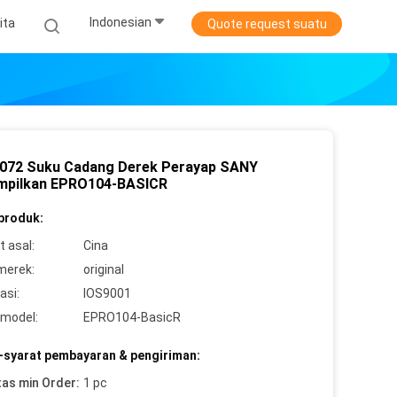
Indonesian
ita
Quote request suatu
072 Suku Cadang Derek Perayap SANY
pilkan EPRO104-BASICR
 produk:
 asal:
Cina
merek:
original
asi:
IOS9001
model:
EPRO104-BasicR
-syarat pembayaran & pengiriman:
tas min Order:
1 pc