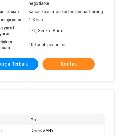
negotiable
n rincian:
Kasus kayu atau karton sesuai barang
pengiriman:
1-3 hari
-syarat
T/T, Serikat Barat
yaran:
diakan
100 buah per bulan
puan:
arga Terbaik
Kontak
Ya
i:
Derek SANY