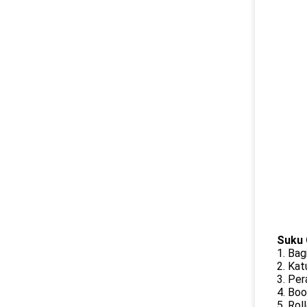
Suku 
1. Bag
2. Ka
3. Per
4. Bo
5. Ro