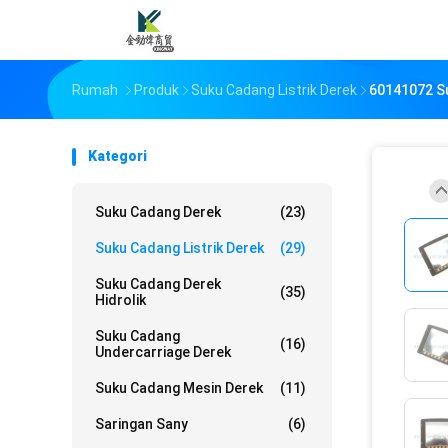
Rumah
Produk
Suku Cadang Listrik Derek
60141072 S
Kategori
Suku Cadang Derek
(23)
Suku Cadang Listrik Derek
(29)
Suku Cadang Derek
(35)
Hidrolik
Suku Cadang
(16)
Undercarriage Derek
Suku Cadang Mesin Derek
(11)
Saringan Sany
(6)