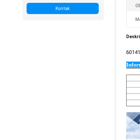
O
Kontak
Me
Deskri
6014
Infor