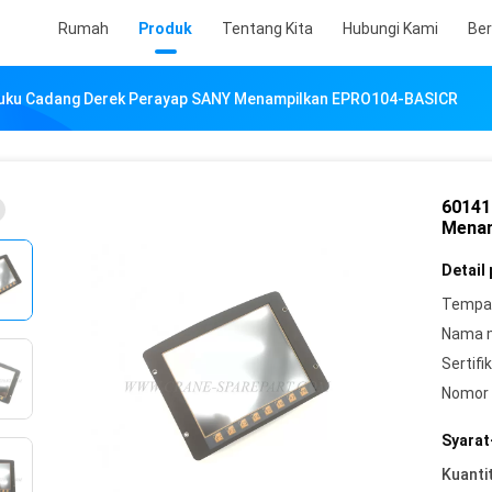
Rumah
Produk
Tentang Kita
Hubungi Kami
Ber
uku Cadang Derek Perayap SANY Menampilkan EPRO104-BASICR
60141
Menam
Detail
Tempat
Nama 
Sertifik
Nomor 
Syarat
Kuanti