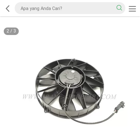
2
/
3