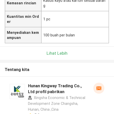
Kasus kayu atau karton sesuai baran
Kemasan rincian
g
Kuantitas min Ord
1 pc
er
Menyediakan kem
100 buah per bulan
ampuan
Lihat Lebih
Tentang kita
Hunan Kingway Trading Co.,
Ltd profil pabrikan
Xingsha Economic & Technical
Development Zone Changsha,
Hunan, China ,Cina