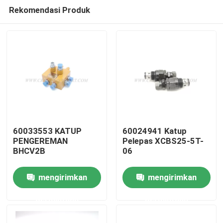
Rekomendasi Produk
60033553 KATUP
60024941 Katup
PENGEREMAN
Pelepas XCBS25-5T-
BHCV2B
06
Rumah
mengirimkan
mengirimkan
Produk
permintaan
permintaan
Tentang kita