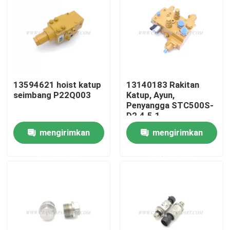
Wisata pabrik
Kontrol kualitas
13594621 hoist katup
13140183 Rakitan
Hubungi kami
seimbang P22Q003
Katup, Ayun,
Penyangga STC500S-
D2.4.5.1
Berita
mengirimkan
mengirimkan
permintaan
permintaan
Quote request suatu
Suku cadang derek
Suku Cadang Listrik Derek