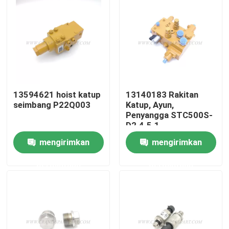
Wisata pabrik
Kontrol kualitas
Hubungi kami
13594621 hoist katup
13140183 Rakitan
seimbang P22Q003
Katup, Ayun,
Penyangga STC500S-
D2.4.5.1
Berita
mengirimkan
mengirimkan
Quote request suatu
permintaan
permintaan
Suku cadang derek
Suku Cadang Listrik Derek