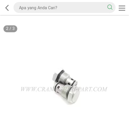
2
/
3