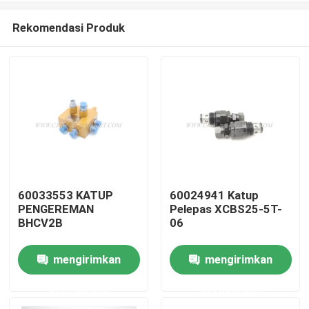
Rekomendasi Produk
60033553 KATUP
60024941 Katup
PENGEREMAN
Pelepas XCBS25-5T-
Rumah
BHCV2B
06
mengirimkan
mengirimkan
Produk
permintaan
permintaan
Tentang kita