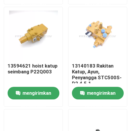
permintaan
permintaan
Wisata pabrik
Kontrol kualitas
Hubungi kami
13594621 hoist katup
13140183 Rakitan
seimbang P22Q003
Katup, Ayun,
Berita
Penyangga STC500S-
D2.4.5.1
Quote request suatu
mengirimkan
mengirimkan
permintaan
permintaan
Suku cadang derek
Suku Cadang Listrik Derek