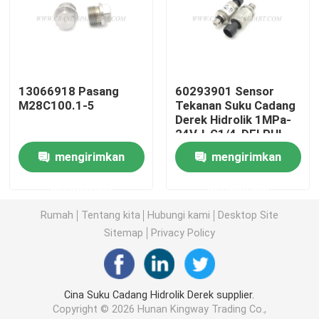
Suku Cadang Derek Hidrolik
Suku Cadang Undercarriage Derek
13066918 Pasang
60293901 Sensor
M28C100.1-5
Tekanan Suku Cadang
Derek Hidrolik 1MPa-
Suku Cadang Mesin Derek
24V-I-G1/4-DELPHI
mengirimkan
mengirimkan
Saringan Sany
permintaan
permintaan
Rumah
Tentang kita
Hubungi kami
Desktop Site
Suku Cadang Kabin Derek
Sitemap
Privacy Policy
Bagian Boom Derek
Cina Suku Cadang Hidrolik Derek supplier.
Lampu Derek
Copyright © 2026 Hunan Kingway Trading Co.,