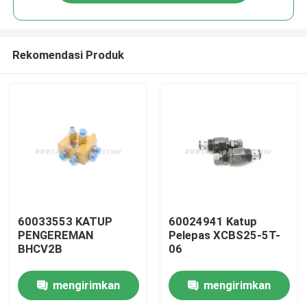
Rekomendasi Produk
Rumah
60033553 KATUP
60024941 Katup
PENGEREMAN
Pelepas XCBS25-5T-
BHCV2B
06
Produk
mengirimkan
mengirimkan
Tentang kita