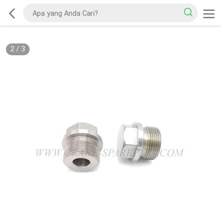
2
/
3