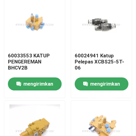
60033553 KATUP
60024941 Katup
PENGEREMAN
Pelepas XCBS25-5T-
BHCV2B
06
mengirimkan
mengirimkan
Rumah
permintaan
permintaan
Produk
Tentang kita