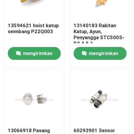
Wisata pabrik
13594621 hoist katup
13140183 Rakitan
seimbang P22Q003
Katup, Ayun,
Kontrol kualitas
Penyangga STC500S-
D2.4.5.1
mengirimkan
mengirimkan
Hubungi kami
permintaan
permintaan
Berita
Quote request suatu
Suku cadang derek
13066918 Pasang
60293901 Sensor
Suku Cadang Listrik Derek