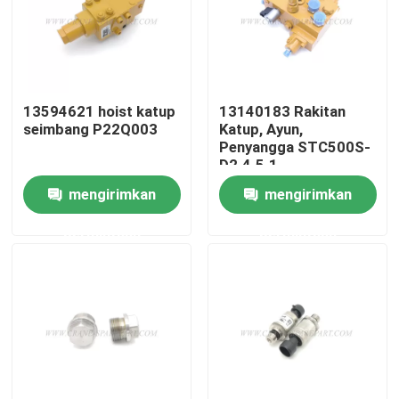
Wisata pabrik
Kontrol kualitas
13594621 hoist katup
13140183 Rakitan
seimbang P22Q003
Katup, Ayun,
Penyangga STC500S-
Hubungi kami
D2.4.5.1
mengirimkan
mengirimkan
Berita
permintaan
permintaan
Quote request suatu
Suku cadang derek
Suku Cadang Listrik Derek