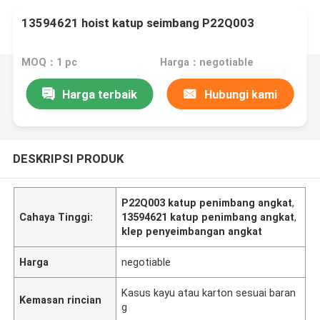
13594621 hoist katup seimbang P22Q003
MOQ：1 pc
Harga：negotiable
Harga terbaik
Hubungi kami
DESKRIPSI PRODUK
P22Q003 katup penimbang angkat
,
Cahaya Tinggi:
13594621 katup penimbang angkat
,
klep penyeimbangan angkat
Harga
negotiable
Kasus kayu atau karton sesuai baran
Kemasan rincian
g