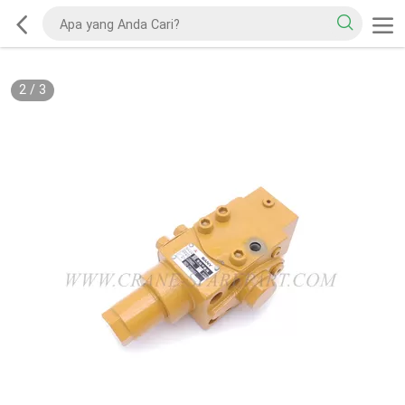
2
/
3