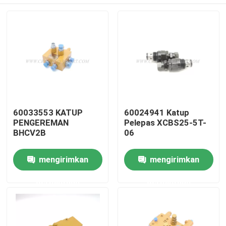
60033553 KATUP
60024941 Katup
PENGEREMAN
Pelepas XCBS25-5T-
BHCV2B
06
Rumah
mengirimkan
mengirimkan
permintaan
permintaan
Produk
Tentang kita