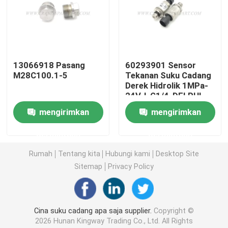
Suku Cadang Derek Hidrolik
Suku Cadang Undercarriage Derek
13066918 Pasang
60293901 Sensor
M28C100.1-5
Tekanan Suku Cadang
Derek Hidrolik 1MPa-
Suku Cadang Mesin Derek
24V-I-G1/4-DELPHI
mengirimkan
mengirimkan
Saringan Sany
permintaan
permintaan
Rumah
Tentang kita
Hubungi kami
Desktop Site
Suku Cadang Kabin Derek
Sitemap
Privacy Policy
Bagian Boom Derek
Cina suku cadang apa saja supplier.
Copyright ©
Lampu Derek
2026 Hunan Kingway Trading Co., Ltd. All Rights