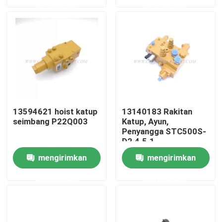
permintaan
permintaan
Wisata pabrik
Kontrol kualitas
Hubungi kami
13594621 hoist katup
13140183 Rakitan
seimbang P22Q003
Katup, Ayun,
Berita
Penyangga STC500S-
D2.4.5.1
Quote request suatu
mengirimkan
mengirimkan
permintaan
permintaan
Suku cadang derek
Suku Cadang Listrik Derek