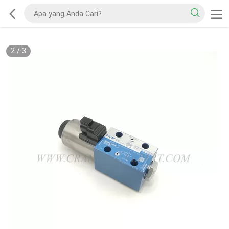
2
/
3