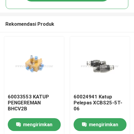
Rekomendasi Produk
Rumah
60033553 KATUP
60024941 Katup
PENGEREMAN
Pelepas XCBS25-5T-
BHCV2B
06
Produk
mengirimkan
mengirimkan
Tentang kita