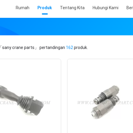
Rumah
Produk
Tentang Kita
Hubungi Kami
Ber
「sany crane parts」
pertandingan
162
produk.