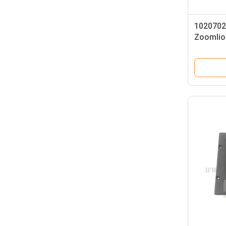
1020702
Zoomlio
Derek I