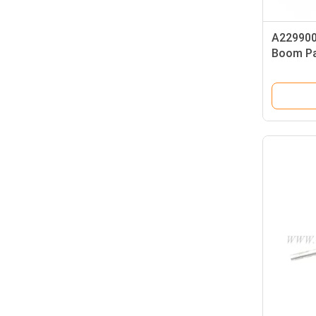
A229900
Boom Pa
70×50