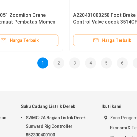
051 Zoomlion Crane
A220401000250 Foot Brake
Memuat Pembatas Momen
Control Valve cocok 3514CF
020CH SANY Crane
Harga Terbaik
Harga Terbaik
1
2
3
4
5
6
Suku Cadang Listrik Derek
Ikuti kami
han
SWMC-2A Bagian Listrik Derek
Zona Penge
Sunward Rig Controller
Ekonomi & Te
852300400100