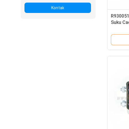
Kontak
R930051
Suku Ca
Crane