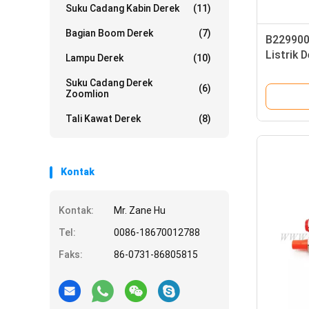
Suku Cadang Kabin Derek
(11)
Bagian Boom Derek
(7)
B229900
Listrik 
Lampu Derek
(10)
Parts M
Suku Cadang Derek
(6)
Zoomlion
Tali Kawat Derek
(8)
Kontak
Kontak:
Mr. Zane Hu
Tel:
0086-18670012788
Faks:
86-0731-86805815