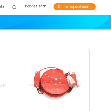
Indonesian
ita
Quote request suatu