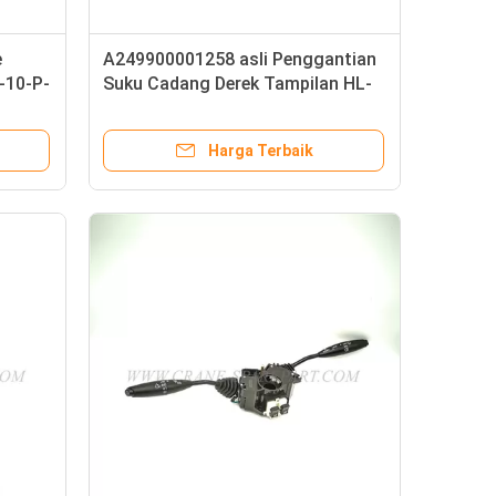
e
A249900001258 asli Penggantian
-10-P-
Suku Cadang Derek Tampilan HL-
LCD064-C
Harga Terbaik