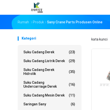
Rumah
Produk
Sany Crane Parts Produsen Online
Kategori
kata kunci
Suku Cadang Derek
(23)
Suku Cadang Listrik Derek
(29)
Suku Cadang Derek
(35)
Hidrolik
Suku Cadang
(16)
Undercarriage Derek
Suku Cadang Mesin Derek
(11)
Saringan Sany
(6)